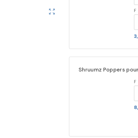
zoom_out_map
F
3
Shruumz Poppers pour
F
8