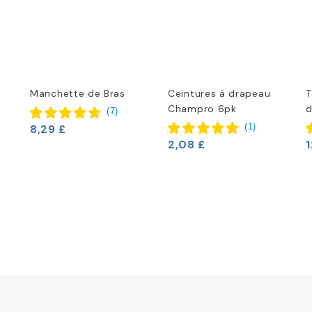
Manchette de Bras
Ceintures à drapeau
T
Champro 6pk
d
(
7
)
(
1
)
8,29 £
2,08 £
1