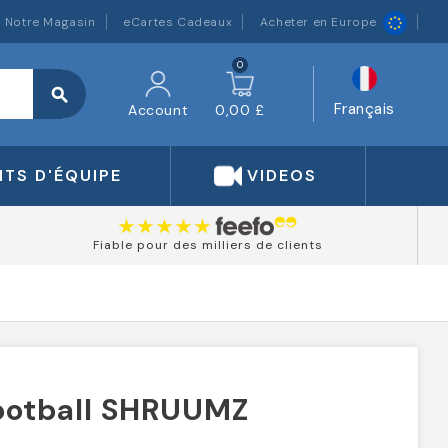
Notre Magasin
eCartes Cadeaux
Acheter en Europe
0
search
Français
Account
0,00 £
TS D'ÉQUIPE
VIDEOS
Fiable pour des milliers de clients
Football SHRUUMZ