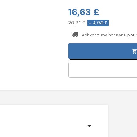
16,63 £
20,71 £
- 4,08 £
Achetez maintenant
pour
shopping_ca