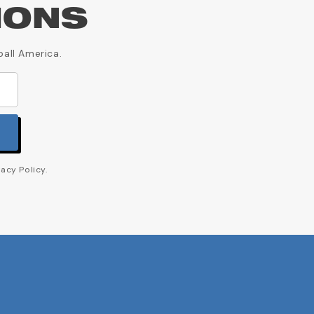
IONS
ball America.
acy Policy.