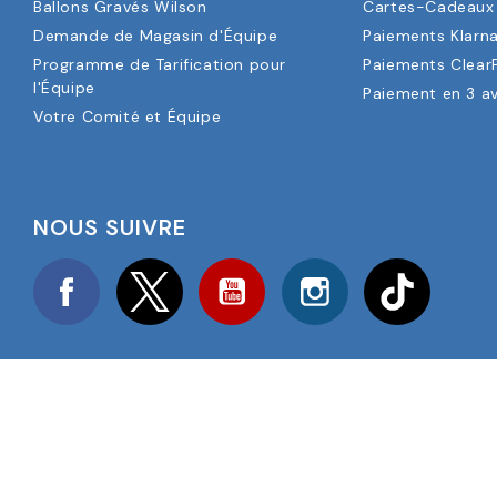
Ballons Gravés Wilson
Cartes-Cadeaux 
Demande de Magasin d'Équipe
Paiements Klarn
Programme de Tarification pour
Paiements Clear
l'Équipe
Paiement en 3 a
Votre Comité et Équipe
NOUS SUIVRE
Facebook
Twitter
YouTube
Instagram
TikTok
COPYRIGHT © 2025 FOOTBALL AMERICA UK TOUS DROITS RÉS
NUMÉRO D'ENREGISTREMENT DE L'ENTREPRISE : 06354287
CONCEPTION DU SITE WEB PAR
ONELINE DESIGNS