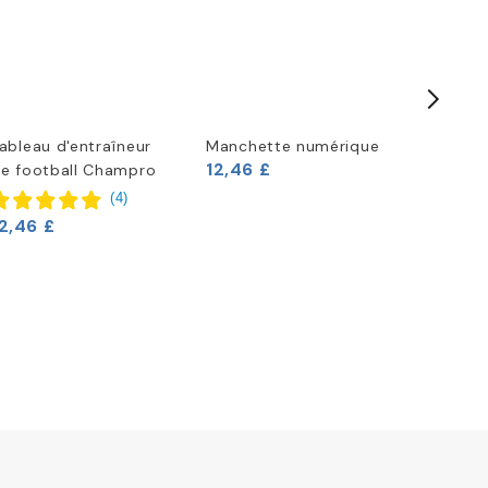
ableau d'entraîneur
Manchette numérique
Champro
12,46 £
e football Champro
Coach d
(
4
)
2,46 £
10,79 £