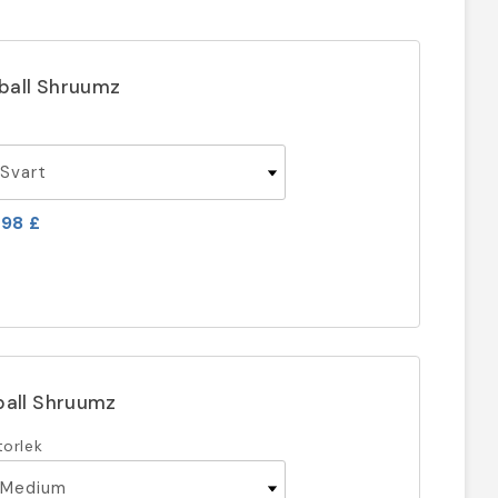
ball Shruumz
,98 £
ball Shruumz
torlek