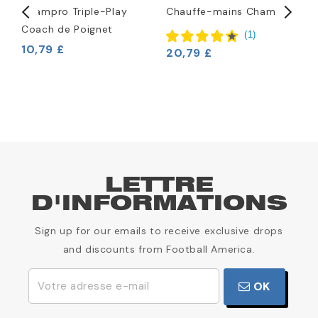
Champro Triple-Play
Chauffe-mains Champro
M
Coach de Poignet
1
(
1
)
10,79 £
20,79 £
LETTRE
D'INFORMATIONS
Sign up for our emails to receive exclusive drops
and discounts from Football America.
OK