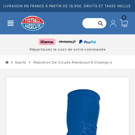
LIVRAISON EN FRANCE À PARTIR DE 19,95£. DROITS ET TAXES INCLUS.
0
view_headline
search
Répartissez le coût de votre commande
chevron_right
Gants
chevron_right
Manchon De Coude Rembourré Champro