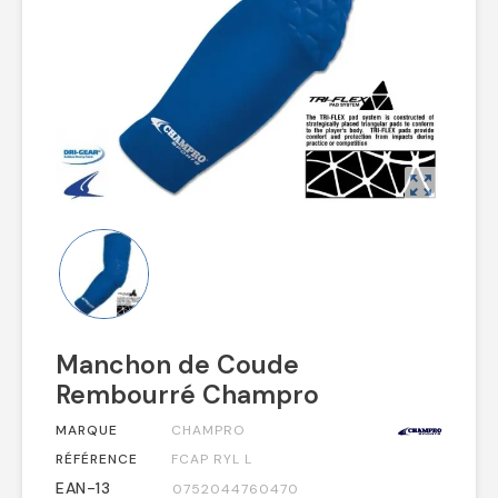
zoom_out_map
Manchon de Coude
Rembourré Champro
MARQUE
CHAMPRO
RÉFÉRENCE
FCAP RYL L
EAN-13
0752044760470