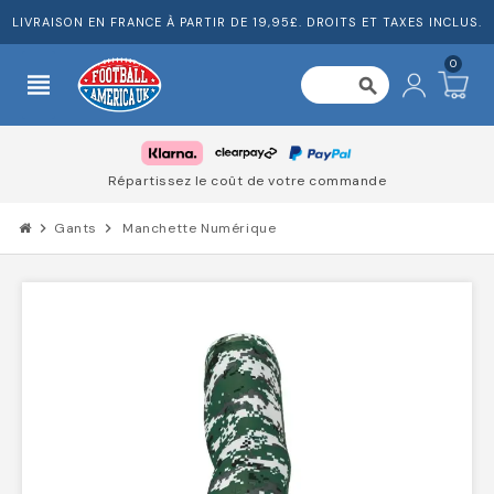
LIVRAISON EN FRANCE À PARTIR DE 19,95£. DROITS ET TAXES INCLUS.
0
view_headline
search
Répartissez le coût de votre commande
chevron_right
Gants
chevron_right
Manchette Numérique