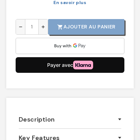
En savoir plus
AJOUTER AU PANIER
shopping_cart
remove
add
Description
Key Features