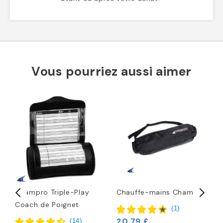
Vous pourriez aussi aimer
Champro Triple-Play
Chauffe-mains Champro
B
Coach de Poignet
S
(
1
)
20,79 £
(
14
)