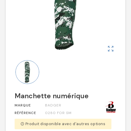
zoom_out_map
Manchette numérique
MARQUE
BADGER
RÉFÉRENCE
0280 FOR SM
Produit disponible avec d'autres options
error_outline