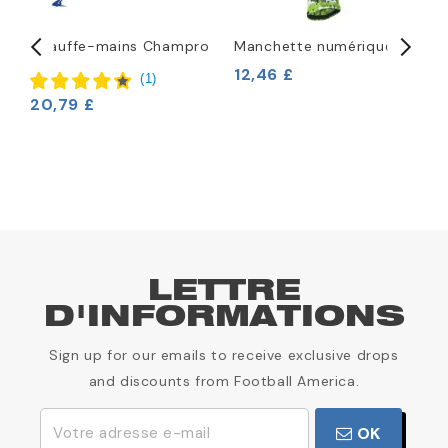
Chauffe-mains Champro
Manchette numérique
B
S
12,46 £
(
1
)
20,79 £
1
LETTRE
D'INFORMATIONS
Sign up for our emails to receive exclusive drops
and discounts from Football America.
OK