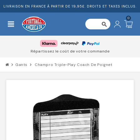
LIVRAISON EN FRANCE À PARTIR DE 19,95£. DROITS ET TAXES INCLUS.
0
view_headline
search
Répartissez le coût de votre commande
chevron_right
Gants
chevron_right
Champro Triple-Play Coach De Poignet