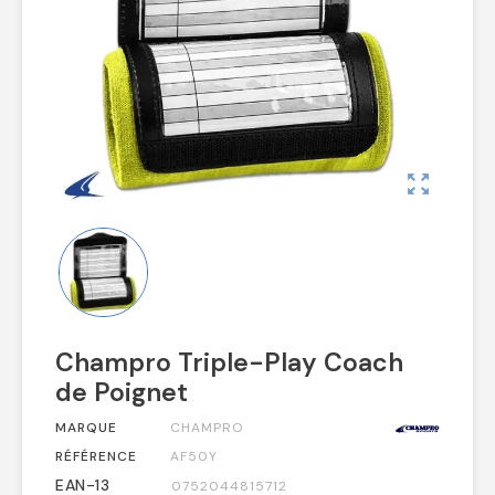
zoom_out_map
Champro Triple-Play Coach
de Poignet
MARQUE
CHAMPRO
RÉFÉRENCE
AF50Y
EAN-13
0752044815712