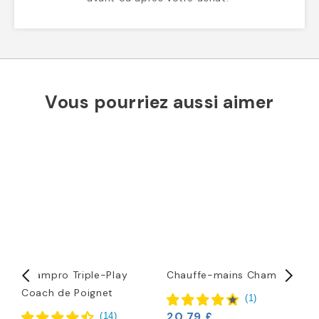
Vous pourriez aussi aimer
Champro Triple-Play
Chauffe-mains Champro
B
Coach de Poignet
S
(
1
)
20,79 £
(
14
)