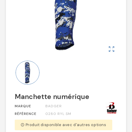
zoom_out_map
Manchette numérique
MARQUE
BADGER
RÉFÉRENCE
0280 RYL SM
Produit disponible avec d'autres options
error_outline