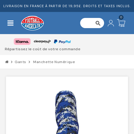
LIVRAISON EN FRANCE À PARTIR DE 19,95£. DROITS ET TAXES INCLUS.
0
view_headline
search
Fiable pour des milliers de clients
chevron_right
Gants
chevron_right
Manchette Numérique