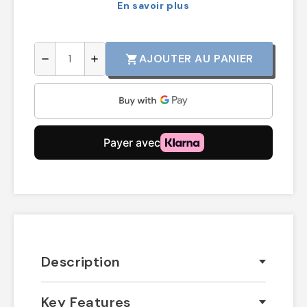
En savoir plus
AJOUTER AU PANIER
shopping_cart
remove
add
Description
Key Features