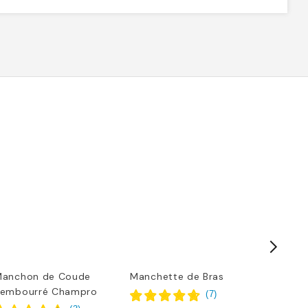
anchon de Coude
Manchette de Bras
Serviett
embourré Champro
(
7
)
(
3
)
8,29 £
20,79 