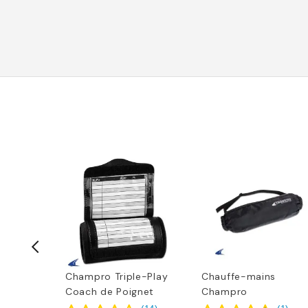
t
Champro Triple-Play
Chauffe-mains
Coach de Poignet
Champro
(
6
)
(
14
)
(
1
)