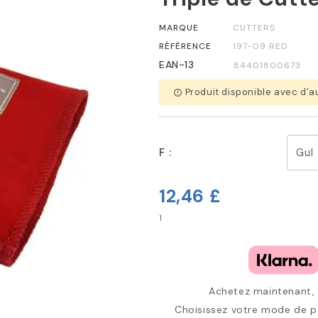
MARQUE
CUTTERS
RÉFÉRENCE
197-09 RED
EAN-13
84401800673
Produit disponible avec d'a
error_outline
F :
12,46 £
Achetez maintenant, p
Choisissez votre mode de pa
ap