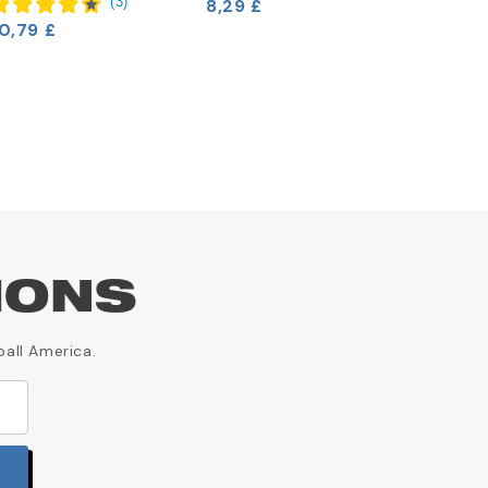
0,79 £
IONS
ball America.