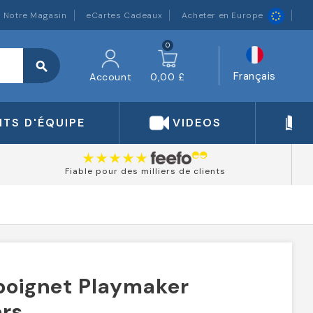
Notre Magasin
eCartes Cadeaux
Acheter en Europe
0
search
Français
Account
0,00 £
TS D'ÉQUIPE
VIDEOS
Fiable pour des milliers de clients
poignet Playmaker
ers