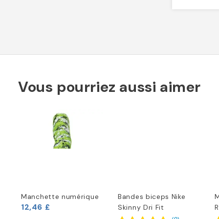
Vous pourriez aussi aimer
Manchette numérique
Bandes biceps Nike
M
12,46 £
Skinny Dri Fit
R
(
9
)