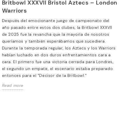
Britbowl XXXVII Bristol Aztecs – London
Warriors
Después del emocionante juego de campeonato del
año pasado entre estos dos clubes, la Britbowl XXXVII
de 2025 fue la revancha que la mayoría de nosotros
queríamos y también esperábamos que sucediera.
Durante la temporada regular, los Aztecs y los Warriors
habían luchado en dos duros enfrentamientos cara a
VII Bristol
cara. El primero fue una victoria cerrada para Londres,
ndon Warriors
el segundo un empate, el escenario estaba preparado
entonces para el "Decisor de la Britbowl."
cionante juego de
Read more
año pasado entre
 la Britbowl XXXVII de