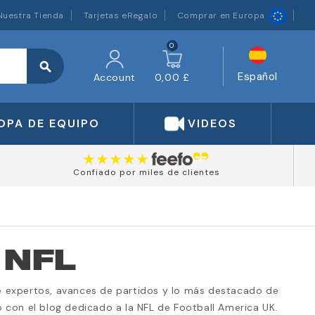
Nuestra Tienda
Tarjetas eRegalo
Comprar en Europa
0
search
Español
Account
0,00 £
OPA DE EQUIPO
VIDEOS
Confiado por miles de clientes
 NFL
 de expertos, avances de partidos y lo más destacado de
 con el blog dedicado a la NFL de Football America UK.