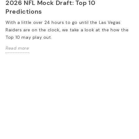
2026 NFL Mock Draft: Top 10
Predictions
With a little over 24 hours to go until the Las Vegas
Raiders are on the clock, we take a look at the how the
Top 10 may play out.
Read more
26 NFL Mock Draft: Top 10
Britbowl XXX
edictions
Aztecs – Lo
h a little over 24 hours to go until
Después del emo
 Las Vegas Raiders are on the clock,
campeonato del 
take a look at the how the Top 10...
estos dos clubes,
2025 fue la...
d more
Read more