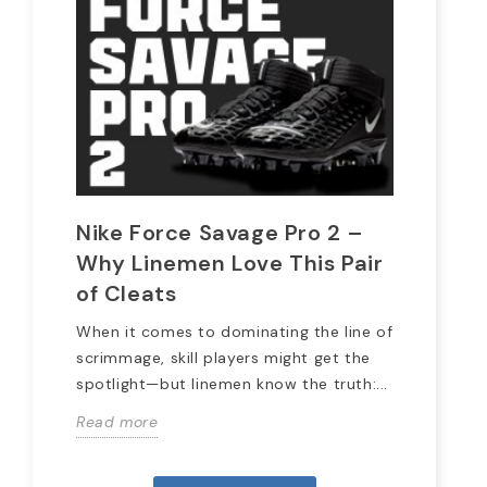
Nike Force Savage Pro 2 –
20
Why Linemen Love This Pair
Pr
of Cleats
Wit
the
When it comes to dominating the line of
we 
scrimmage, skill players might get the
spotlight—but linemen know the truth:...
Rea
Read more