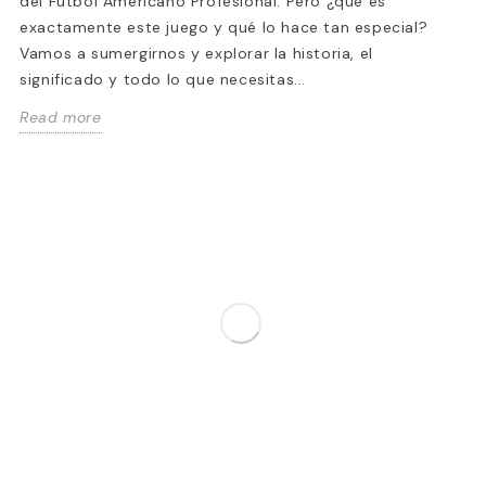
del Fútbol Americano Profesional. Pero ¿qué es
uándo fue el primer
¿Qué necesi
exactamente este juego y qué lo hace tan especial?
rtido internacional de la
fútbol amer
Vamos a sumergirnos y explorar la historia, el
L? Historia de la NFL en el
novato en e
significado y todo lo que necesitas...
tranjero
amamos
Read more
Liga Nacional de Fútbol Americano
Si eres nuevo en
L) es desde hace tiempo un símbolo
probablemente t
lemático del deporte
de que es algo m
adounidense,...
una...
d more
Read more