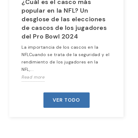
¿Cuál es el casco más
¿C
popular en la NFL? Un
pa
desglose de las elecciones
NF
de cascos de los jugadores
ex
del Pro Bowl 2024
La 
(NF
La importancia de los cascos en la
emb
NFLCuando se trata de la seguridad y el
est
rendimiento de los jugadores en la
Rea
NFL,...
Read more
VER TODO