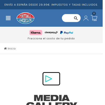
ENVÍO A ESPAÑA DESDE 29,95€. IMPUESTOS Y TASAS INCLUIDOS.
0
view_headline
search
Fracciona el costo de tu pedido
Inicio
MEDIA