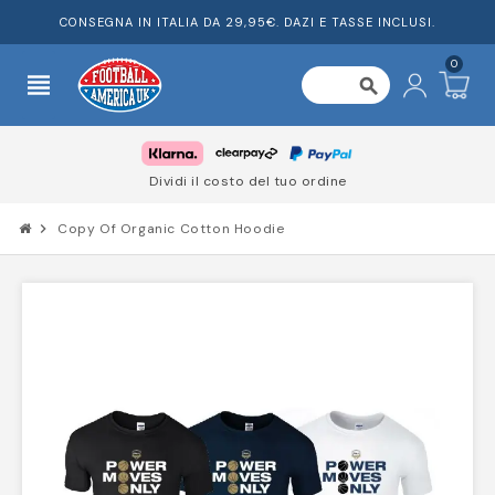
CONSEGNA IN ITALIA DA 29,95€. DAZI E TASSE INCLUSI.
0
view_headline
search
Dividi il costo del tuo ordine
chevron_right
Copy Of Organic Cotton Hoodie