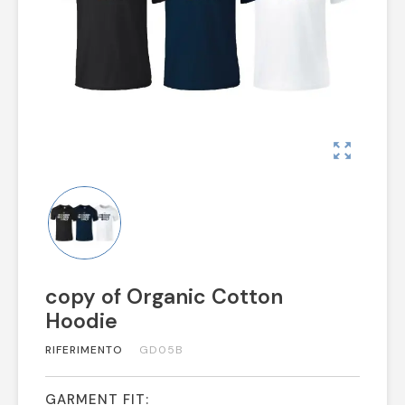
zoom_out_map
copy of Organic Cotton
Hoodie
RIFERIMENTO
GD05B
GARMENT FIT: