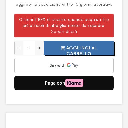
oggi per la spedizione entro 10 giorni lavorativi.
Ottieni il 10% di sconto quando acquisti 3 o
più articoli di abbigliamento da squadra.
Scopri di più
AGGIUNGI AL
shopping_cart
remove
add
CARRELLO