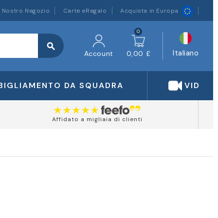
l Nostro Negozio
Carte eRegalo
Acquista in Europa
0
search
Italiano
Account
0,00 £
BIGLIAMENTO DA SQUADRA
VIDEO
Affidato a migliaia di clienti