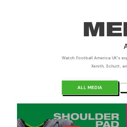
ME
Watch Football America UK's expe
Xenith, Schutt, a
ALL MEDIA