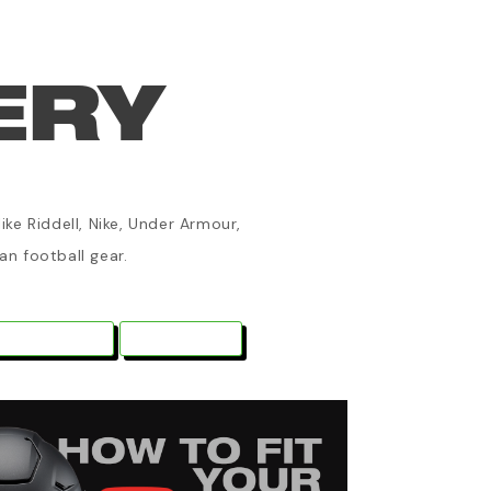
ERY
!
ke Riddell, Nike, Under Armour,
an football gear.