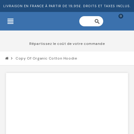
LIVRAISON EN FRANCE À PARTIR DE 19,95£. DROITS ET TAXES INCLUS.
0
view_headline
search
Répartissez le coût de votre commande
chevron_right
Copy Of Organic Cotton Hoodie