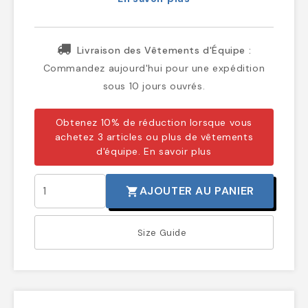
Livraison des Vêtements d'Équipe :
Commandez aujourd'hui pour une expédition
sous 10 jours ouvrés.
Obtenez 10% de réduction lorsque vous
achetez 3 articles ou plus de vêtements
d'équipe.
En savoir plus
AJOUTER AU PANIER
shopping_cart
Size Guide