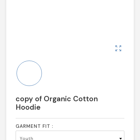
zoom_out_map
copy of Organic Cotton
Hoodie
GARMENT FIT :