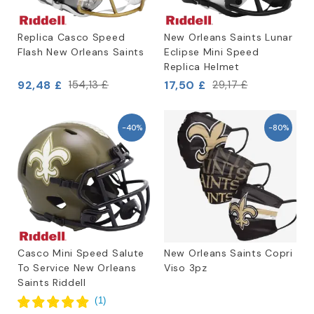
Replica Casco Speed
New Orleans Saints Lunar
Flash New Orleans Saints
Eclipse Mini Speed
Replica Helmet
92,48 £
17,50 £
154,13 £
29,17 £
-40%
-80%
Casco Mini Speed Salute
New Orleans Saints Copri
To Service New Orleans
Viso 3pz
Saints Riddell
(
1
)