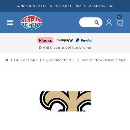
CONSEGNA IN ITALIA DA 29,95€. DAZI E TASSE INCLUSI.
0
view_headline
search
Dividi il costo del tuo ordine
chevron_right
Liquidazione
chevron_right
Svuotamento NFL
chevron_right
Sconti New Orleans Saint