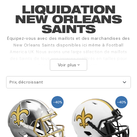
LIQUIDATION
NEW ORLEANS
SAINTS
Équipez-vous avec des maillots et des marchandises des
New Orleans Saints disponibles ici même à Football
America UK. Nous avons une large sélection de maillots
des Saints de tous vos joueurs préférés en tailles pour
Voir plus
hommes, femmes et enfants.
expand_more
Prix, décroissant
-40%
-40%