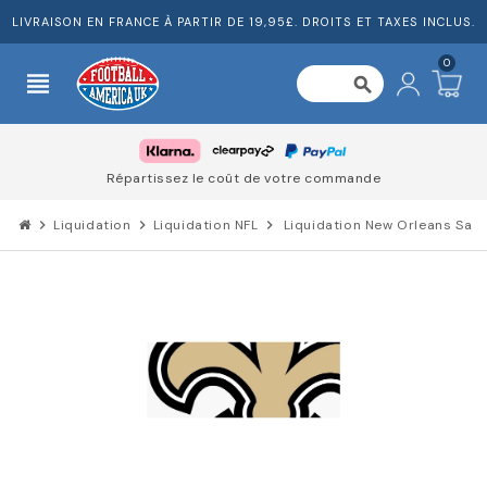
LIVRAISON EN FRANCE À PARTIR DE 19,95£. DROITS ET TAXES INCLUS.
0
view_headline
search
Répartissez le coût de votre commande
chevron_right
Liquidation
chevron_right
Liquidation NFL
chevron_right
Liquidation New Orleans Sain