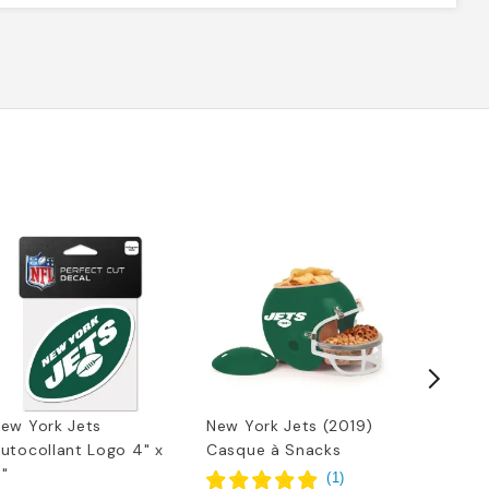
ew York Jets
New York Jets (2019)
Logo de 
utocollant Logo 4" x
Casque à Snacks
Mini Foo
"
York Jet
(
1
)