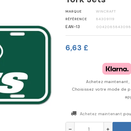
MARQUE
WINCRAFT
RÉFÉRENCE
84309119
EAN-13
0042085843098
6,63 £
Achetez maintenant, p
Choisissez votre mode de pa
ap
Achetez maintenant
pou
remove
add