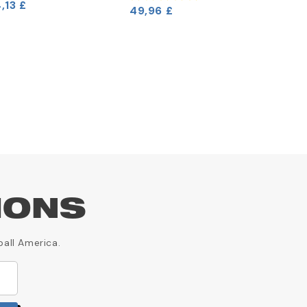
,13 £
11,63 £
49,96 £
IONS
ball America.