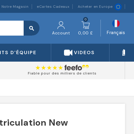
Notre Magasin
eCartes Cadeaux
Acheter en Europe
0
search
Français
Account
0,00 £
TS D'ÉQUIPE
VIDEOS
Fiable pour des milliers de clients
triculation New