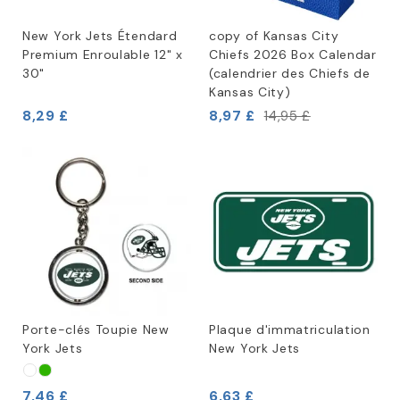
New York Jets Étendard
copy of Kansas City
Premium Enroulable 12" x
Chiefs 2026 Box Calendar
30"
(calendrier des Chiefs de
Kansas City)
8,29 £
8,97 £
14,95 £
Porte-clés Toupie New
Plaque d'immatriculation
York Jets
New York Jets
7,46 £
6,63 £