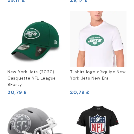
29,17 £
29,17 £
New York Jets (2020)
T-shirt logo d'équipe New
Casquette NFL League
York Jets New Era
9Forty
20,79 £
20,79 £