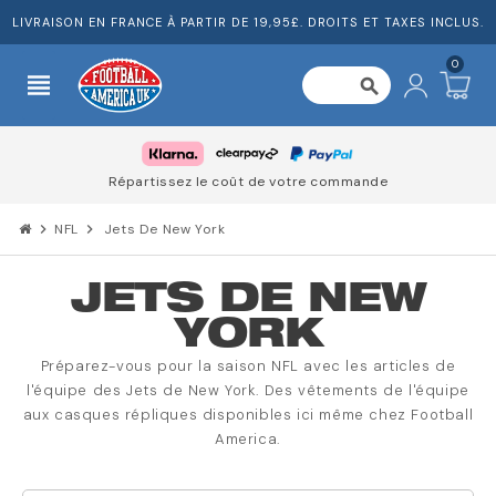
LIVRAISON EN FRANCE À PARTIR DE 19,95£. DROITS ET TAXES INCLUS.
0
view_headline
search
Répartissez le coût de votre commande
chevron_right
NFL
chevron_right
Jets De New York
JETS DE NEW
YORK
Préparez-vous pour la saison NFL avec les articles de
l'équipe des Jets de New York. Des vêtements de l'équipe
aux casques répliques disponibles ici même chez Football
America.