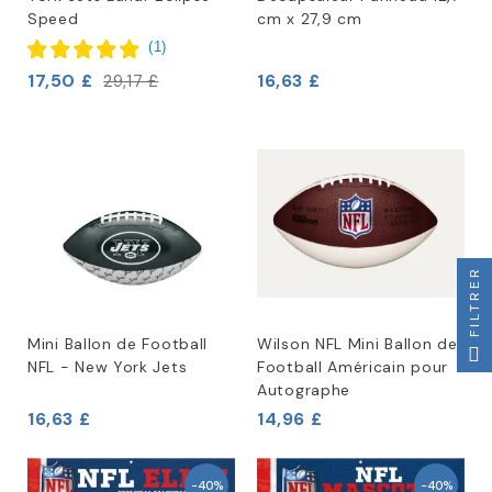
Speed
cm x 27,9 cm
(
1
)
17,50 £
16,63 £
29,17 £
FILTRER
Mini Ballon de Football
Wilson NFL Mini Ballon de
NFL - New York Jets
Football Américain pour
Autographe
16,63 £
14,96 £
-40%
-40%