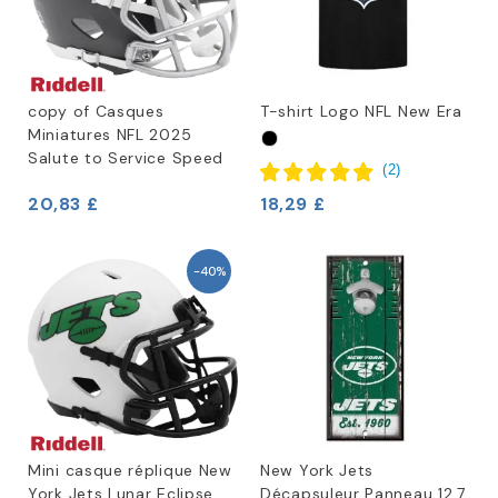
copy of Casques
T-shirt Logo NFL New Era
Miniatures NFL 2025
Salute to Service Speed
(
2
)
20,83 £
18,29 £
-40%
Mini casque réplique New
New York Jets
York Jets Lunar Eclipse
Décapsuleur Panneau 12,7