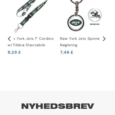
rt
New York Jets 1" Cordino
New York Jets Spinner
R
w/ Fibbia Staccabile
Nøglering
M
8,29 £
7,46 £
2
NYHEDSBREV