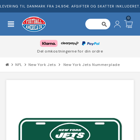
LEVERING TIL DANMARK FRA 24,95€. AFGIFTER OG SKATTER INKLUDERET.
0
view_headline
search
Del omkostningerne for din ordre
chevron_right
NFL
chevron_right
New York Jets
chevron_right
New York Jets Nummerplade