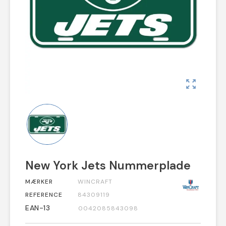
zoom_out_map
New York Jets Nummerplade
MÆRKER
WINCRAFT
REFERENCE
84309119
EAN-13
0042085843098