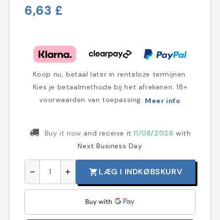
6,63 £
Koop nu, betaal later in renteloze termijnen.
Kies je betaalmethode bij het afrekenen. 18+
voorwaarden van toepassing.
Meer info
Buy it now
and receive it
11/08/2026
with
Next Business Day
LÆG I INDKØBSKURV
shopping_cart
remove
add