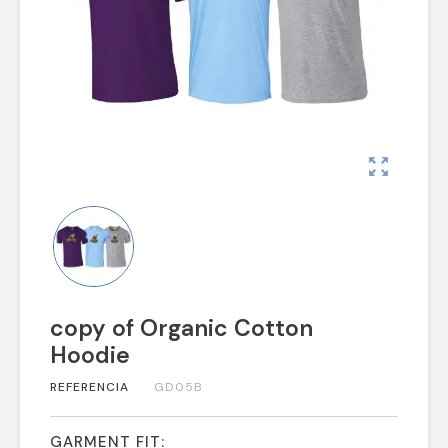
zoom_out_map
copy of Organic Cotton
Hoodie
REFERENCIA
GD05B
GARMENT FIT: