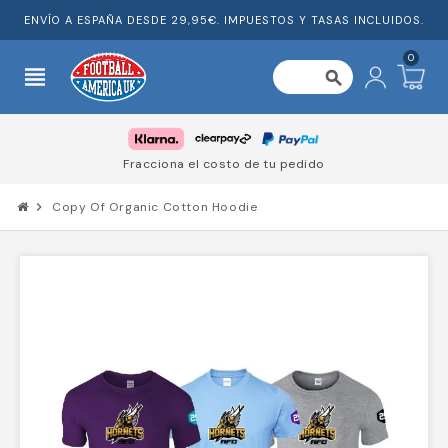
ENVÍO A ESPAÑA DESDE 29,95€. IMPUESTOS Y TASAS INCLUIDOS.
0
view_headline
search
Fracciona el costo de tu pedido
chevron_right
Copy Of Organic Cotton Hoodie