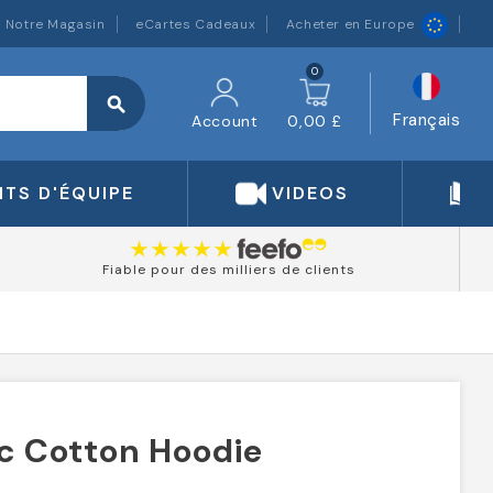
Notre Magasin
eCartes Cadeaux
Acheter en Europe
0
search
Français
Account
0,00 £
TS D'ÉQUIPE
VIDEOS
Fiable pour des milliers de clients
c Cotton Hoodie