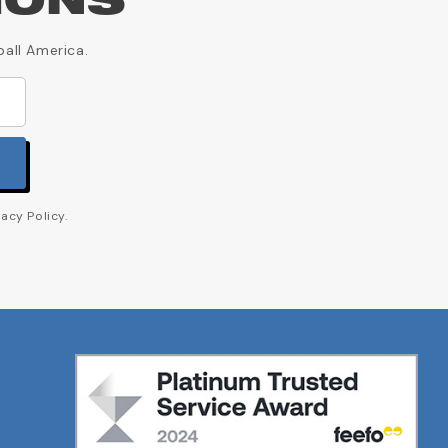
IONS
ball America.
acy Policy.