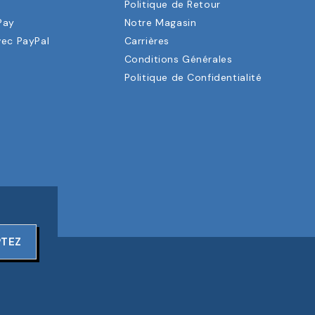
a
Politique de Retour
Pay
Notre Magasin
vec PayPal
Carrières
Conditions Générales
Politique de Confidentialité
PTEZ
ERVÉS