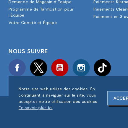
Demande de Magasin d'Équipe
Paiements Klarn
Programme de Tarification pour
Paiements Clear
l'Équipe
Paiement en 3 a
Votre Comité et Équipe
NOUS SUIVRE
Facebook
Twitter
YouTube
Instagram
TikTok
Notre site web utilise des cookies. En
continuant à naviguer sur le site, vous
ACCE
acceptez notre utilisation des cookies.
COPYRIGHT © 2025 FOOTBALL AMERICA UK TOUS DROITS RÉS
En savoir plus ici
.
NUMÉRO D'ENREGISTREMENT DE L'ENTREPRISE : 06354287
CONCEPTION DU SITE WEB PAR
ONELINE DESIGNS