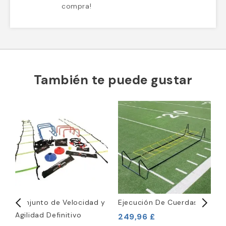
compra!
También te puede gustar
Conjunto de Velocidad y
Ejecución De Cuerdas
1
Agilidad Definitivo
249,96 £
1