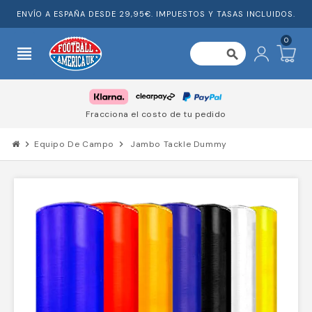
ENVÍO A ESPAÑA DESDE 29,95€. IMPUESTOS Y TASAS INCLUIDOS.
0
view_headline
search
Fracciona el costo de tu pedido
chevron_right
Equipo De Campo
chevron_right
Jambo Tackle Dummy