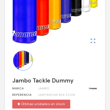
zoom_out_map
Jambo Tackle Dummy
MARCA
JAMBO
REFERENCIA
JAMTAKDUM BLK ECON
Últimas unidades en stock
notifications_active