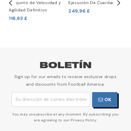
Conjunto de Velocidad y
Ejecución De Cuerdas
1
Agilidad Definitivo
249,96 £
1
116,63 £
BOLETÍN
Sign up for our emails to receive exclusive drops
and discounts from Football America.
OK
You may unsubscribe at any moment. By subscribing you
are agreeing to our Privacy Policy.