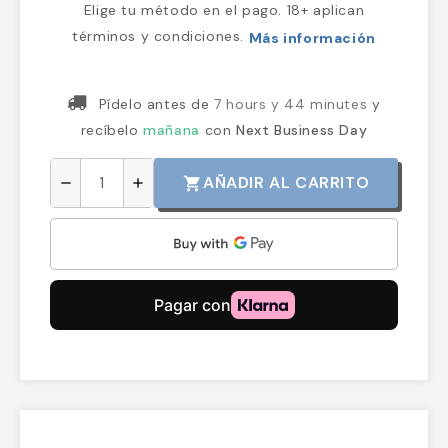
Elige tu método en el pago. 18+ aplican
términos y condiciones.
Más información
Pídelo antes de
7 hours y 44 minutes
y
recíbelo
mañana
con
Next Business Day
AÑADIR AL CARRITO
shopping_cart
remove
add