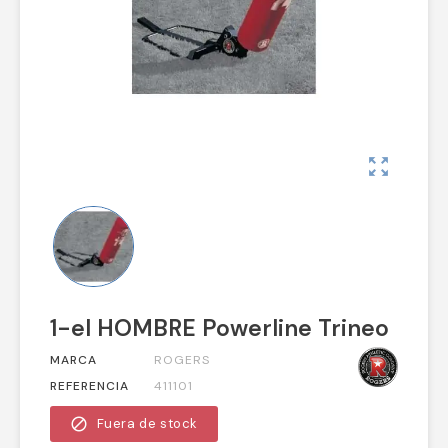
zoom_out_map
1-el HOMBRE Powerline Trineo
MARCA
ROGERS
REFERENCIA
411101
block
Fuera de stock