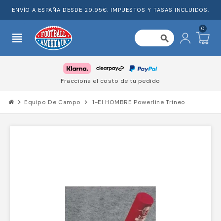
ENVÍO A ESPAÑA DESDE 29,95€. IMPUESTOS Y TASAS INCLUIDOS.
0
view_headline
search
Fracciona el costo de tu pedido
chevron_right
Equipo De Campo
chevron_right
1-El HOMBRE Powerline Trineo