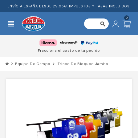
ENVÍO A ESPAÑA DESDE 29,95€. IMPUESTOS Y TASAS INCLUIDOS.
0
view_headline
search
Fracciona el costo de tu pedido
chevron_right
Equipo De Campo
chevron_right
Trineo De Bloqueo Jambo