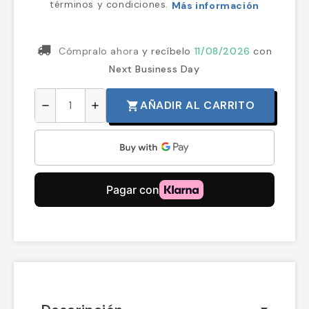
términos y condiciones.
Más información
Cómpralo ahora
y recíbelo
11/08/2026
con
Next Business Day
AÑADIR AL CARRITO
shopping_cart
remove
add