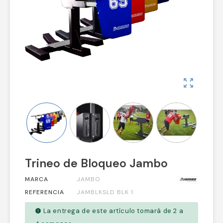
zoom_out_map
Trineo de Bloqueo Jambo
MARCA
JAMBO
REFERENCIA
JAMBLKSLD BLK 1
La entrega de este artículo tomará de 2 a
new_releases