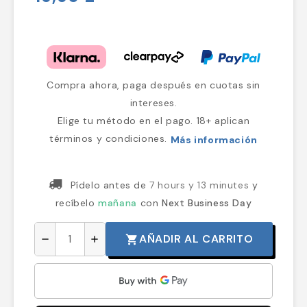
Compra ahora, paga después en cuotas sin
intereses.
Elige tu método en el pago. 18+ aplican
términos y condiciones.
Más información
Pídelo antes de
7 hours y 13 minutes
y
recíbelo
mañana
con
Next Business Day
AÑADIR AL CARRITO
shopping_cart
remove
add