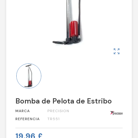
zoom_out_map
Bomba de Pelota de Estribo
MARCA
PRECISION
REFERENCIA
TR551
19,96 £