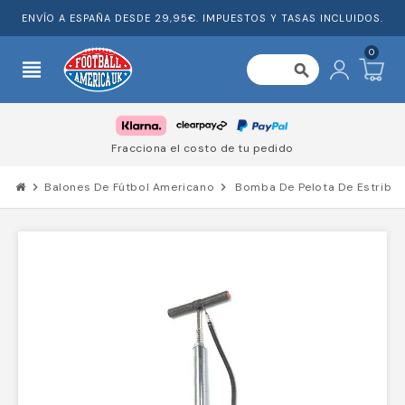
ENVÍO A ESPAÑA DESDE 29,95€. IMPUESTOS Y TASAS INCLUIDOS.
0
view_headline
search
Fracciona el costo de tu pedido
chevron_right
Balones De Fútbol Americano
chevron_right
Bomba De Pelota De Estribo