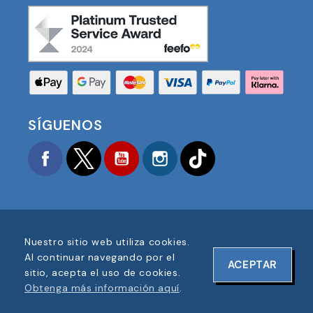
SÍGUENOS
Facebook
Twitter
YouTube
Instagram
TikTok
Nuestro sitio web utiliza cookies.
COPYRIGHT © 2025 FOOTBALL AMERICA UK TODOS
Al continuar navegando por el
ACEPTAR
LOS DERECHOS RESERVADOS
sitio, acepta el uso de cookies.
NÚMERO DE REGISTRO DE EMPRESA: 06354287
Obtenga más información aquí
.
DISEÑO DE SITIO WEB POR
ONELINE DESIGNS