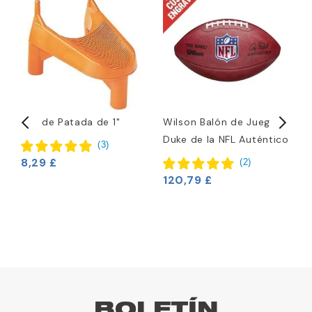
Tee de Patada de 1"
Wilson Balón de Juego
W
Duke de la NFL Auténtico
2
(
3
)
8,29 £
(
2
)
120,79 £
BOLETÍN