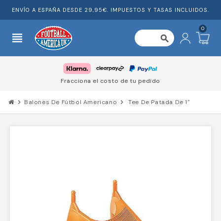
ENVÍO A ESPAÑA DESDE 29,95€. IMPUESTOS Y TASAS INCLUIDOS.
0
view_headline
search
Fracciona el costo de tu pedido
chevron_right
Balones De Fútbol Americano
chevron_right
Tee De Patada De 1"