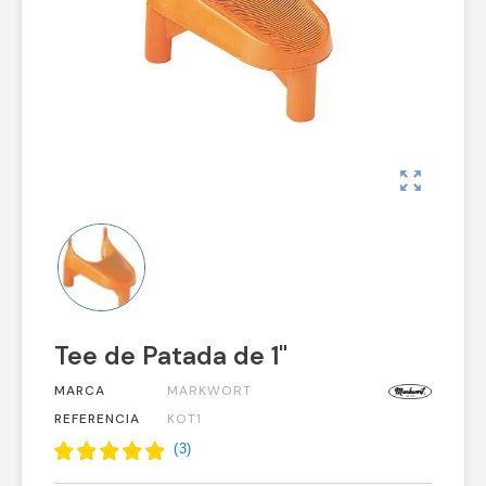
zoom_out_map
Tee de Patada de 1"
MARCA
MARKWORT
REFERENCIA
KOT1
(
3
)