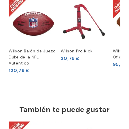
Wilson Balón de Juego
Wilson Pro Kick
Wilson 
Duke de la NFL
Oficial
20,79 £
Auténtico
95,79 
120,79 £
También te puede gustar