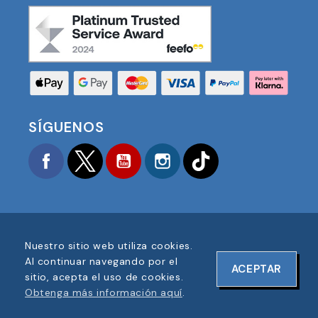
SÍGUENOS
Facebook
Twitter
YouTube
Instagram
TikTok
Nuestro sitio web utiliza cookies.
COPYRIGHT © 2025 FOOTBALL AMERICA UK TODOS
Al continuar navegando por el
ACEPTAR
LOS DERECHOS RESERVADOS
sitio, acepta el uso de cookies.
NÚMERO DE REGISTRO DE EMPRESA: 06354287
Obtenga más información aquí
.
DISEÑO DE SITIO WEB POR
ONELINE DESIGNS