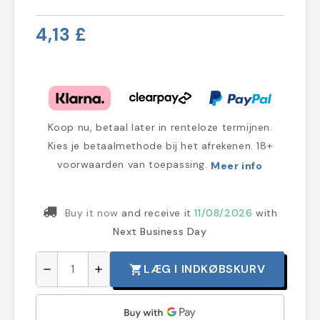
4,13 £
Koop nu, betaal later in renteloze termijnen.
Kies je betaalmethode bij het afrekenen. 18+
voorwaarden van toepassing.
Meer info
Buy it now
and receive it
11/08/2026
with
Next Business Day
LÆG I INDKØBSKURV
shopping_cart
remove
add