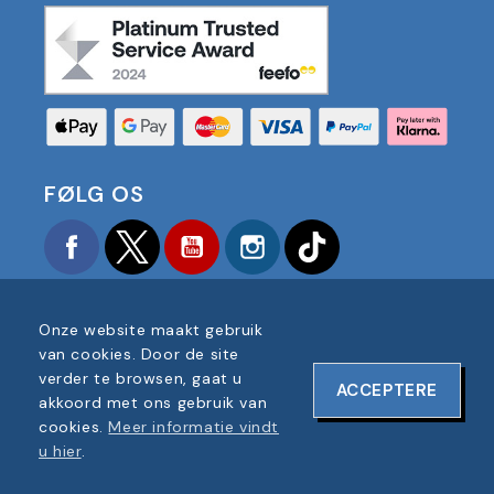
FØLG OS
Facebook
Twitter
YouTube
Instagram
TikTok
Onze website maakt gebruik
van cookies. Door de site
verder te browsen, gaat u
ACCEPTERE
COPYRIGHT © 2025 FOOTBALL AMERICA UK ALLE
akkoord met ons gebruik van
RECHTEN VOORBEHOUDEN
cookies.
Meer informatie vindt
BEDRIJF REGISTRATIENUMMER: 06354287
u hier
.
WEBSITEONTWERP DOOR
ONELINE DESIGNS