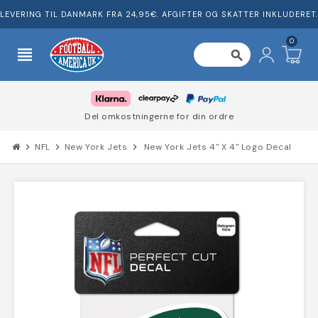
LEVERING TIL DANMARK FRA 24,95€. AFGIFTER OG SKATTER INKLUDERET.
0
view_headline
search
Del omkostningerne for din ordre
chevron_right
NFL
chevron_right
New York Jets
chevron_right
New York Jets 4" X 4" Logo Decal