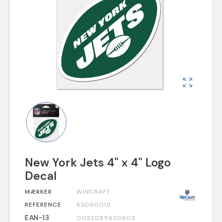
zoom_out_map
New York Jets 4" x 4" Logo
Decal
MÆRKER
WINCRAFT
REFERENCE
63060019
EAN-13
0032085630605