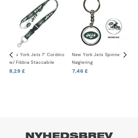
New York Jets 1" Cordino
New York Jets Spinner
R
w/ Fibbia Staccabile
Nøglering
M
8,29 £
7,46 £
2
NYHEDSBREV