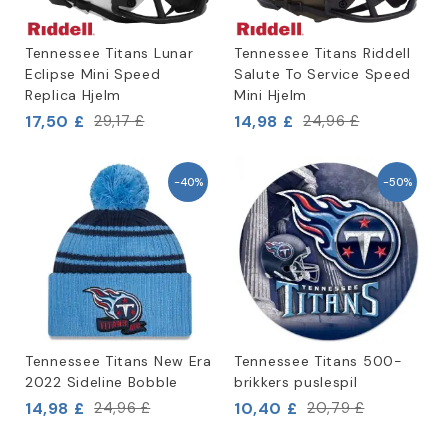
Tennessee Titans Lunar
Tennessee Titans Riddell
Eclipse Mini Speed
Salute To Service Speed
Replica Hjelm
Mini Hjelm
17,50 £
14,98 £
29,17 £
24,96 £
-40%
-50%
Tennessee Titans New Era
Tennessee Titans 500-
2022 Sideline Bobble
brikkers puslespil
14,98 £
10,40 £
24,96 £
20,79 £