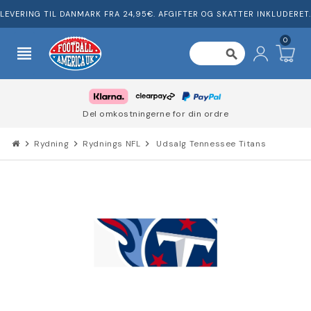
LEVERING TIL DANMARK FRA 24,95€. AFGIFTER OG SKATTER INKLUDERET.
0
view_headline
search
Del omkostningerne for din ordre
chevron_right
Rydning
chevron_right
Rydnings NFL
chevron_right
Udsalg Tennessee Titans