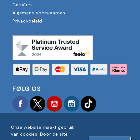
Carrières
Algemene Voorwaarden
Privacybeleid
FØLG OS
Facebook
Twitter
YouTube
Instagram
TikTok
Onze website maakt gebruik
van cookies. Door de site