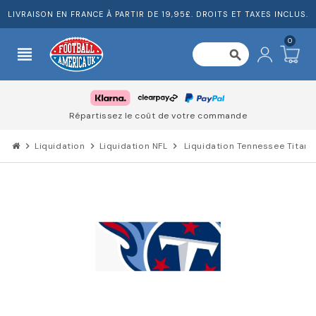
LIVRAISON EN FRANCE À PARTIR DE 19,95£. DROITS ET TAXES INCLUS.
0
view_headline
search
Répartissez le coût de votre commande
chevron_right
Liquidation
chevron_right
Liquidation NFL
chevron_right
Liquidation Tennessee Titans