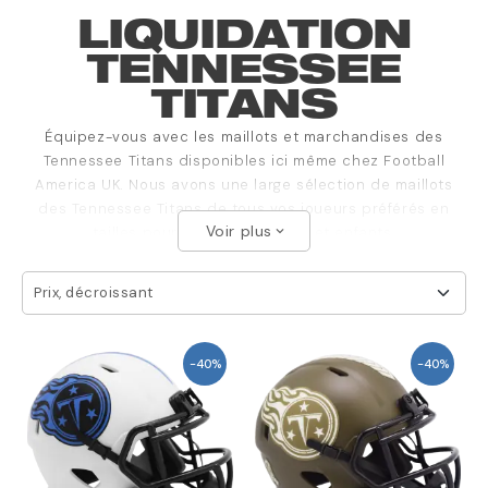
LIQUIDATION
TENNESSEE
TITANS
Équipez-vous avec les maillots et marchandises des
Tennessee Titans disponibles ici même chez Football
America UK. Nous avons une large sélection de maillots
des Tennessee Titans de tous vos joueurs préférés en
Voir plus
tailles pour hommes, femmes et enfants.
expand_more
Prix, décroissant
-40%
-40%