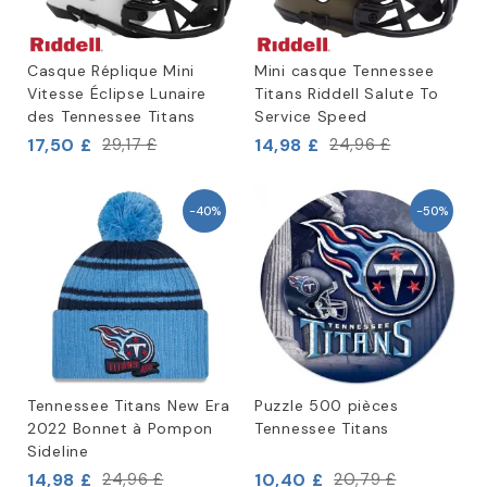
Casque Réplique Mini
Mini casque Tennessee
Vitesse Éclipse Lunaire
Titans Riddell Salute To
des Tennessee Titans
Service Speed
17,50 £
14,98 £
29,17 £
24,96 £
-40%
-50%
Tennessee Titans New Era
Puzzle 500 pièces
2022 Bonnet à Pompon
Tennessee Titans
Sideline
14,98 £
10,40 £
24,96 £
20,79 £