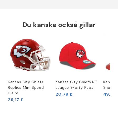
Du kanske också gillar
Kansas City Chiefs
Kansas City Chiefs NFL
Kansas 
Replica Mini Speed
League 9Forty Keps
Snackh
Hjälm
20,79 £
49,96 
29,17 £