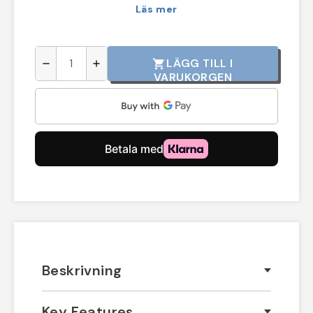
Läs mer
LÄGG TILL I
shopping_cart
remove
add
VARUKORGEN
Beskrivning
Key Features