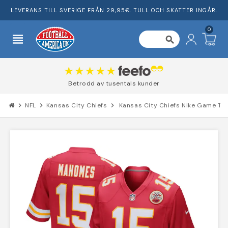
LEVERANS TILL SVERIGE FRÅN 29,95€. TULL OCH SKATTER INGÅR.
0
view_headline
search
Betrodd av tusentals kunder
chevron_right
NFL
chevron_right
Kansas City Chiefs
chevron_right
Kansas City Chiefs Nike Game Tr