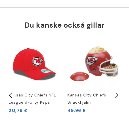
Du kanske också gillar
Kansas City Chiefs NFL
Kansas City Chiefs
K
League 9Forty Keps
Snackhjälm
R
20,79 £
49,96 £
2