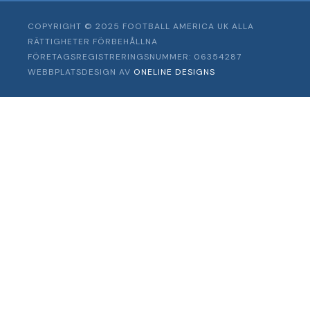
COPYRIGHT © 2025 FOOTBALL AMERICA UK ALLA
RÄTTIGHETER FÖRBEHÅLLNA
FÖRETAGSREGISTRERINGSNUMMER: 06354287
WEBBPLATSDESIGN AV
ONELINE DESIGNS