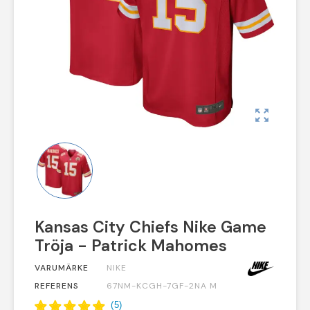
zoom_out_map
Kansas City Chiefs Nike Game
Tröja - Patrick Mahomes
VARUMÄRKE
NIKE
REFERENS
67NM-KCGH-7GF-2NA M
(
5
)