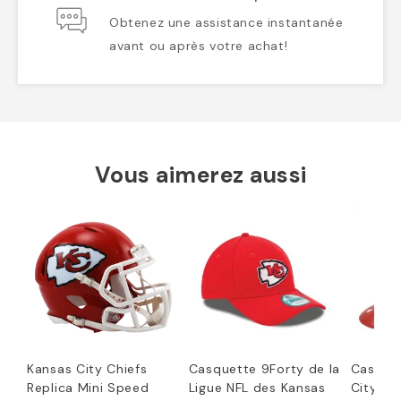
Obtenez une assistance instantanée
avant ou après votre achat!
Vous aimerez aussi
Kansas City Chiefs
Casquette 9Forty de la
Casque
Replica Mini Speed
Ligue NFL des Kansas
City Ch