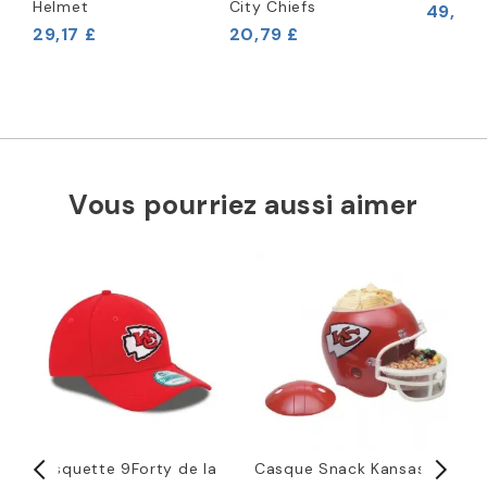
Helmet
City Chiefs
49,96 
29,17 £
20,79 £
Vous pourriez aussi aimer
Casquette 9Forty de la
Casque Snack Kansas
K