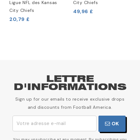
Ligue NFL des Kansas
City Chiefs
R
City Chiefs
H
49,96 £
20,79 £
2
LETTRE
D'INFORMATIONS
Sign up for our emails to receive exclusive drops
and discounts from Football America.
OK
You may unsubscribe at any moment. By subscribing you