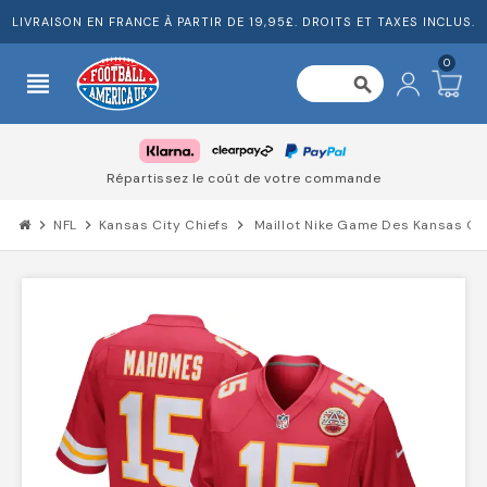
LIVRAISON EN FRANCE À PARTIR DE 19,95£. DROITS ET TAXES INCLUS.
0
view_headline
search
Répartissez le coût de votre commande
chevron_right
NFL
chevron_right
Kansas City Chiefs
chevron_right
Maillot Nike Game Des Kansas Ci