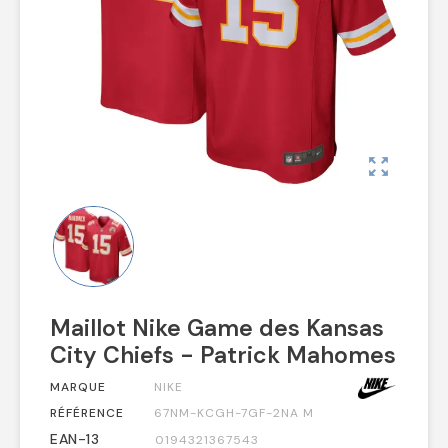
zoom_out_map
Maillot Nike Game des Kansas
City Chiefs - Patrick Mahomes
MARQUE
NIKE
RÉFÉRENCE
67NM-KCGH-7GF-2NA M
EAN-13
0194321367543