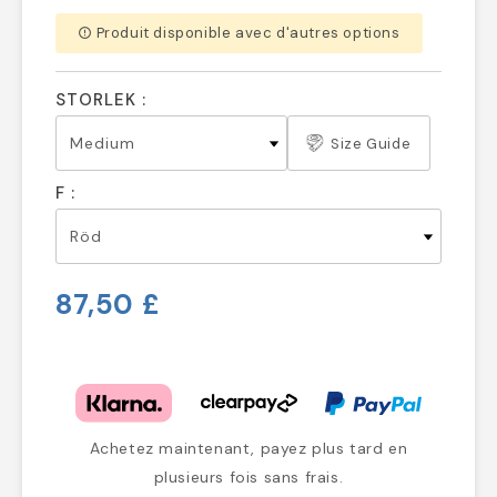
Produit disponible avec d'autres options
error_outline
STORLEK :
Size Guide
F :
87,50 £
Achetez maintenant, payez plus tard en
plusieurs fois sans frais.