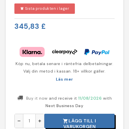
Sista produkten i lager
notifications_active
345,83 £
Köp nu, betala senare i räntefria delbetalningar.
Välj din metod i kassan. 18+ villkor gäller.
Läs mer
Buy it now
and receive it
11/08/2026
with
Next Business Day
LÄGG TILL I
shopping_cart
remove
add
VARUKORGEN