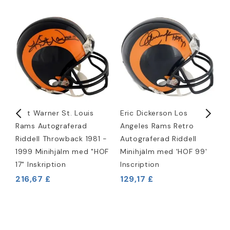
Kurt Warner St. Louis
Eric Dickerson Los
E
Rams Autograferad
Angeles Rams Retro
R
m
Riddell Throwback 1981 -
Autograferad Riddell
R
1999 Minihjälm med "HOF
Minihjälm med 'HOF 99'
K
17" Inskription
Inscription
2
216,67 £
129,17 £