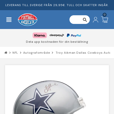
LEVERANS TILL SVERIGE FRÅN 29,95€. TULL OCH SKATTER INGÅR.
0
view_headline
search
Dela upp kostnaden för din beställning
chevron_right
NFL
chevron_right
Autografområde
chevron_right
Troy Aikman Dallas Cowboys Autogra