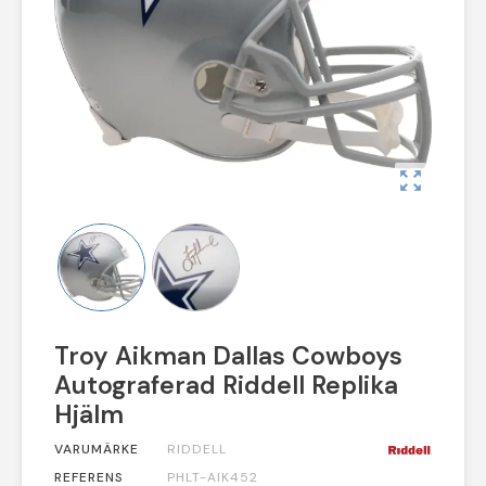
zoom_out_map
Troy Aikman Dallas Cowboys
Autograferad Riddell Replika
Hjälm
VARUMÄRKE
RIDDELL
REFERENS
PHLT-AIK452