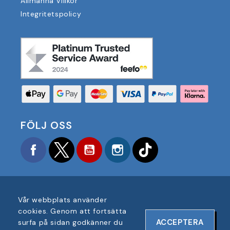
Allmänna Villkor
Integritetspolicy
FÖLJ OSS
Facebook
Twitter
YouTube
Instagram
TikTok
Vår webbplats använder
cookies. Genom att fortsätta
COPYRIGHT © 2025 FOOTBALL AMERICA UK ALLA
ACCEPTERA
surfa på sidan godkänner du
RÄTTIGHETER FÖRBEHÅLLNA