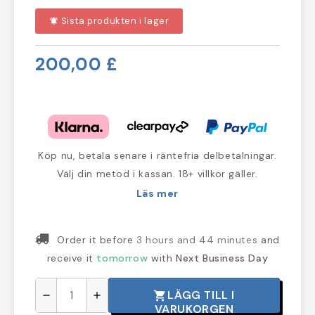
Sista produkten i lager
notifications_active
200,00 £
Köp nu, betala senare i räntefria delbetalningar.
Välj din metod i kassan. 18+ villkor gäller.
Läs mer
Order it before
3 hours and 44 minutes
and
receive it
tomorrow
with
Next Business Day
LÄGG TILL I
shopping_cart
remove
add
VARUKORGEN