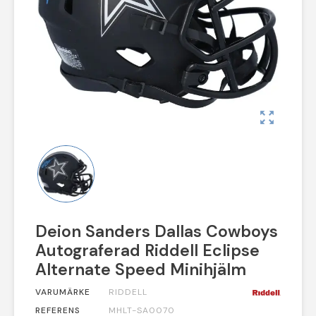
zoom_out_map
Deion Sanders Dallas Cowboys
Autograferad Riddell Eclipse
Alternate Speed Minihjälm
VARUMÄRKE
RIDDELL
REFERENS
MHLT-SA0070