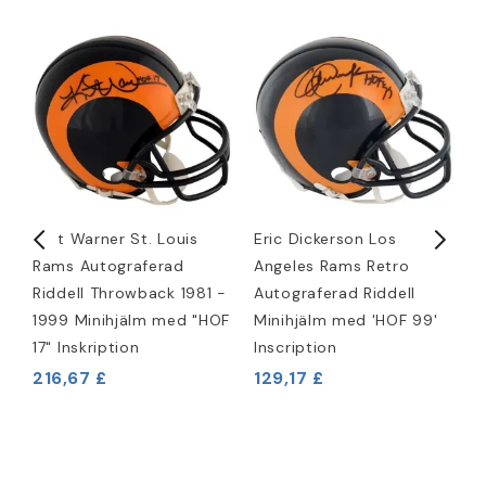
Kurt Warner St. Louis
Eric Dickerson Los
E
Rams Autograferad
Angeles Rams Retro
R
m
Riddell Throwback 1981 -
Autograferad Riddell
R
1999 Minihjälm med "HOF
Minihjälm med 'HOF 99'
K
17" Inskription
Inscription
2
216,67 £
129,17 £