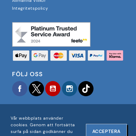
Allmänna Villkor
Integritetspolicy
FÖLJ OSS
Facebook
Twitter
YouTube
Instagram
TikTok
Vår webbplats använder
cookies. Genom att fortsätta
COPYRIGHT © 2025 FOOTBALL AMERICA UK ALLA
ACCEPTERA
surfa på sidan godkänner du
RÄTTIGHETER FÖRBEHÅLLNA