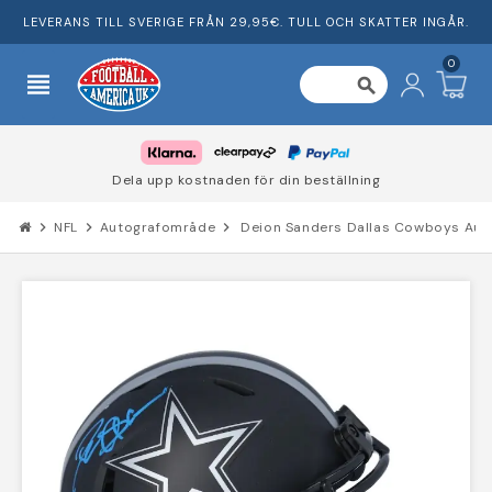
LEVERANS TILL SVERIGE FRÅN 29,95€. TULL OCH SKATTER INGÅR.
0
view_headline
search
Dela upp kostnaden för din beställning
chevron_right
NFL
chevron_right
Autografområde
chevron_right
Deion Sanders Dallas Cowboys Autog