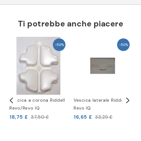
Ti potrebbe anche piacere
-50%
-50%
Vescica a corona Riddell
Vescica laterale Riddell
R
Revo/Revo IQ
Revo IQ
p
18,75 £
16,65 £
2
37,50 £
33,29 £