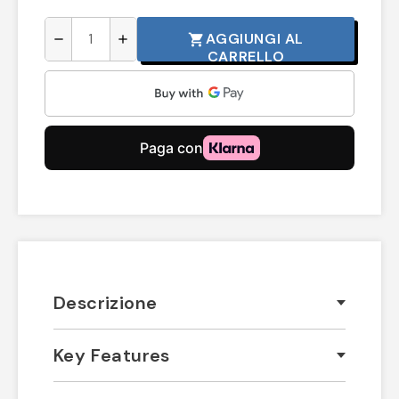
AGGIUNGI AL
shopping_cart
remove
add
CARRELLO
Descrizione
Key Features