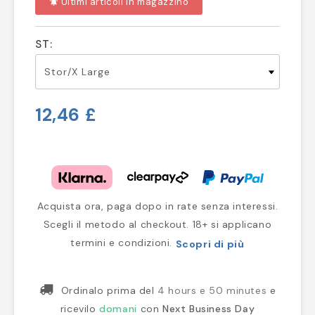
Ultimi articoli in magazzino
notifications_active
ST:
12,46 £
Acquista ora, paga dopo in rate senza interessi.
Scegli il metodo al checkout. 18+ si applicano
termini e condizioni.
Scopri di più
Ordinalo prima del
4 hours e 50 minutes
e
ricevilo
domani
con
Next Business Day