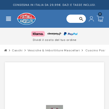
CONSEGNA IN ITALIA DA 29,95€. DAZI E TASSE INCLUSI.
0
view_headline
search
Dividi il costo del tuo ordine
chevron_right
Caschi
chevron_right
Vesciche & Imbottiture Mascellari
chevron_right
Cuscino Poster