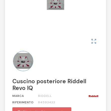
zoom_out_map
Cuscino posteriore Riddell
Revo IQ
MARCA
RIDDELL
RIFERIMENTO
R4593433