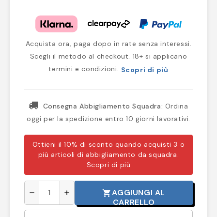
Acquista ora, paga dopo in rate senza interessi.
Scegli il metodo al checkout. 18+ si applicano
termini e condizioni.
Scopri di più
Consegna Abbigliamento Squadra:
Ordina
oggi per la spedizione entro 10 giorni lavorativi.
Ottieni il 10% di sconto quando acquisti 3 o
più articoli di abbigliamento da squadra.
Scopri di più
AGGIUNGI AL
shopping_cart
remove
add
CARRELLO