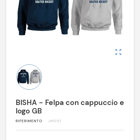
zoom_out_map
BISHA - Felpa con cappuccio e
logo GB
RIFERIMENTO
JH001