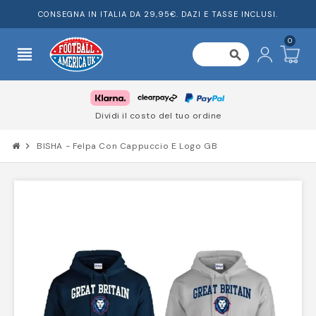
CONSEGNA IN ITALIA DA 29,95€. DAZI E TASSE INCLUSI.
0
view_headline
search
Dividi il costo del tuo ordine
chevron_right
BISHA - Felpa Con Cappuccio E Logo GB