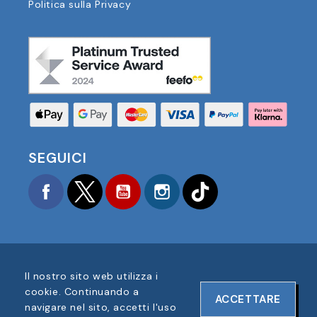
Politica sulla Privacy
SEGUICI
Facebook
Twitter
YouTube
Instagram
TikTok
Il nostro sito web utilizza i
COPYRIGHT © 2025 FOOTBALL AMERICA UK TUTTI I
cookie. Continuando a
ACCETTARE
DIRITTI RISERVATI
navigare nel sito, accetti l'uso
NUMERO DI REGISTRAZIONE AZIENDA: 06354287