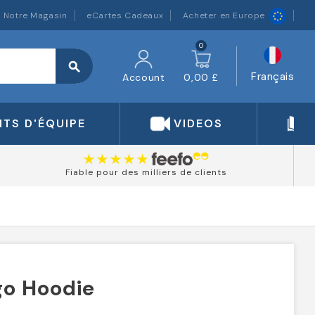
Notre Magasin
eCartes Cadeaux
Acheter en Europe
0
search
Français
Account
0,00 £
TS D'ÉQUIPE
VIDEOS
Fiable pour des milliers de clients
go Hoodie