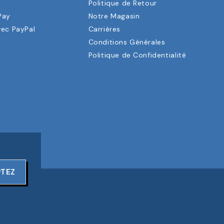
a
Politique de Retour
Pay
Notre Magasin
vec PayPal
Carrières
Conditions Générales
Politique de Confidentialité
PTEZ
ERVÉS