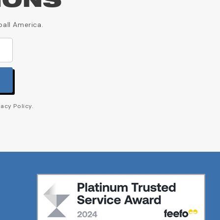
IONS
ball America.
acy Policy.