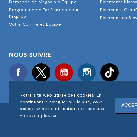
Demande de Magasin d'Équipe
Paiements Klarn
Programme de Tarification pour
Paiements Clear
l'Équipe
Paiement en 3 a
Votre Comité et Équipe
NOUS SUIVRE
Facebook
Twitter
YouTube
Instagram
TikTok
Notre site web utilise des cookies. En
continuant à naviguer sur le site, vous
ACCE
acceptez notre utilisation des cookies.
COPYRIGHT © 2025 FOOTBALL AMERICA UK TOUS DROITS RÉS
En savoir plus ici
.
NUMÉRO D'ENREGISTREMENT DE L'ENTREPRISE : 06354287
CONCEPTION DU SITE WEB PAR
ONELINE DESIGNS