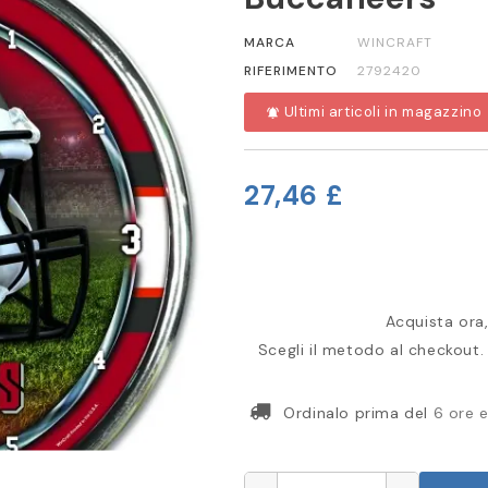
MARCA
WINCRAFT
RIFERIMENTO
2792420
Ultimi articoli in magazzino
notifications_active
27,46 £
Acquista ora,
Scegli il metodo al checkout. 
Ordinalo prima del
6 ore 