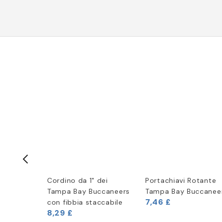
le
Cordino da 1" dei
Portachiavi Rotante
 Bay
Tampa Bay Buccaneers
Tampa Bay Buccanee
7,46 £
020
con fibbia staccabile
8,29 £