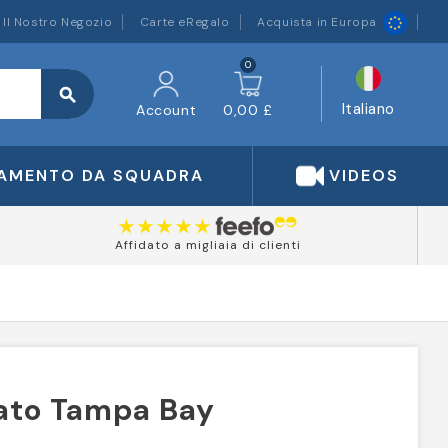
Il Nostro Negozio
Carte eRegalo
Acquista in Europa
0
search
Italiano
Account
0,00 £
IAMENTO DA SQUADRA
VIDEOS
Affidato a migliaia di clienti
ato Tampa Bay