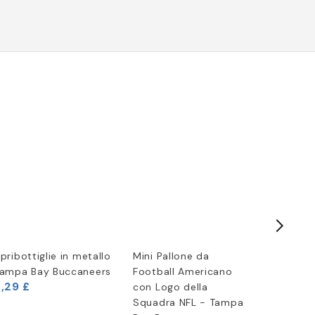
pribottiglie in metallo
Mini Pallone da
New Era
ampa Bay Buccaneers
Football Americano
NFL
,29 £
con Logo della
Squadra NFL - Tampa
18,29 £