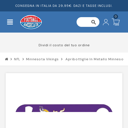
CONSEGNA IN ITALIA DA 29,95€. DAZI E TASSE INCLUSI.
0
view_headline
search
Dividi il costo del tuo ordine
chevron_right
NFL
chevron_right
Minnesota Vikings
chevron_right
Apribottiglie In Metallo Minnesota