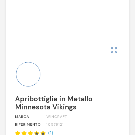
zoom_out_map
Apribottiglie in Metallo
Minnesota Vikings
MARCA
WINCRAFT
RIFERIMENTO
10579121
(
1
)