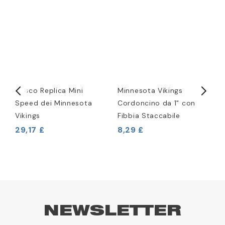
Casco Replica Mini
Minnesota Vikings
C
Speed dei Minnesota
Cordoncino da 1" con
V
Vikings
Fibbia Staccabile
4
29,17 £
8,29 £
NEWSLETTER