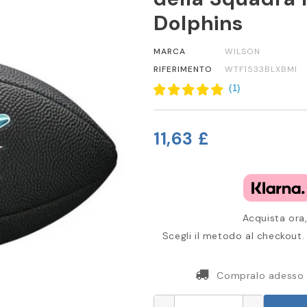
Dolphins
MARCA
WILSON
RIFERIMENTO
WTF1533BLXBMI
(
1
)
11,63 £
Acquista ora,
Scegli il metodo al checkout. 
Compralo adesso