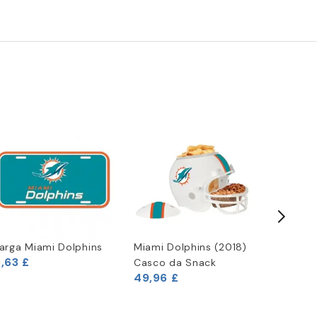
arga Miami Dolphins
Miami Dolphins (2018)
Miami D
,63 £
Casco da Snack
Adesivo 
49,96 £
4,13 £