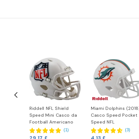
in Metallo
Riddell NFL Shield
Miami Dolphins (2018
s
Speed Mini Casco da
Casco Speed Pocket
Football Americano
Speed NFL
(
1
)
(
3
)
29,17 £
4,13 £