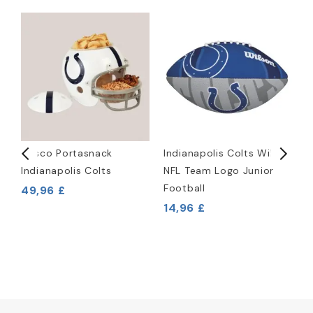
Casco Portasnack
Indianapolis Colts Wilson
P
Indianapolis Colts
NFL Team Logo Junior
I
Football
49,96 £
7
14,96 £