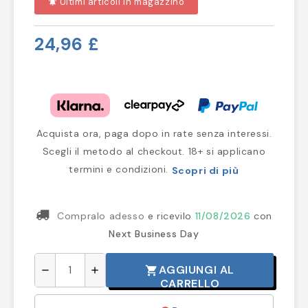
Ultimi articoli in magazzino
notifications_active
24,96 £
Acquista ora, paga dopo in rate senza interessi.
Scegli il metodo al checkout. 18+ si applicano
termini e condizioni.
Scopri di più
Compralo adesso
e ricevilo
11/08/2026
con
Next Business Day
AGGIUNGI AL
shopping_cart
remove
add
CARRELLO