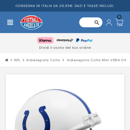
CONSEGNA IN ITALIA DA 29,95€. DAZI E TASSE INCLUSI.
0
view_headline
search
Dividi il costo del tuo ordine
chevron_right
NFL
chevron_right
Indianapolis Colts
chevron_right
Indianapolis Colts Mini VSR4 04-