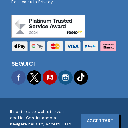
Politica sulla Privacy
SEGUICI
Facebook
Twitter
YouTube
Instagram
TikTok
Il nostro sito web utilizza i
COPYRIGHT © 2025 FOOTBALL AMERICA UK TUTTI I
cookie. Continuando a
ACCETTARE
DIRITTI RISERVATI
navigare nel sito, accetti l'uso
NUMERO DI REGISTRAZIONE AZIENDA: 06354287