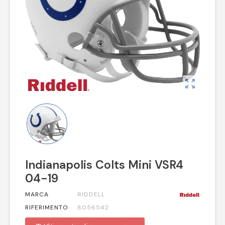
zoom_out_map
Indianapolis Colts Mini VSR4
04-19
MARCA
RIDDELL
RIFERIMENTO
8056542