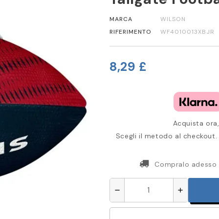
MARCA
WILSON
RIFERIMENTO
WF4010013XBJR
8,29 £
Acquista ora,
Scegli il metodo al checkout. 
Compralo adesso
remove
add