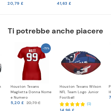
20,79 £
41,63 £
Ti potrebbe anche piacere
-75%
n
Houston Texans
Houston Texans Wilson
P
Maglietta Donna Nome
NFL Team Logo Junior
H
7
e Numero
Football
5,20 £
20,79 £
(
1
)
14,96 £