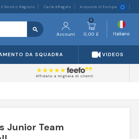
Il Nostro Negozio
Carte eRegalo
Acquista in Europa
0
search
Italiano
Account
0,00 £
IAMENTO DA SQUADRA
VIDEOS
Affidato a migliaia di clienti
s Junior Team
ll