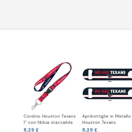
Cordino Houston Texans
Apribottiglie in Metallo
1" con fibbia staccabile
Houston Texans
8,29 £
8,29 £