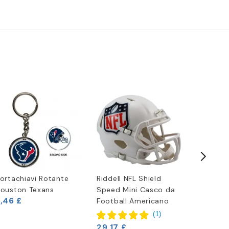
ortachiavi Rotante
Riddell NFL Shield
Targa H
6,63 £
ouston Texans
Speed Mini Casco da
,46 £
Football Americano
(
1
)
29,17 £