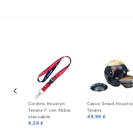
ns Casco
Cordino Houston
Casco Snack Housto
ell
Texans 1" con fibbia
Texans
49,96 £
eed a
staccabile
8,29 £
urale