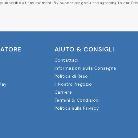
subscribe at any moment. By subscribing you are agreeing to our Priv
CATORE
AIUTO & CONSIGLI
Contattaci
Informazioni sulla Consegna
a
Politica di Reso
Pay
Il Nostro Negozio
Carriere
Termini & Condizioni
Politica sulla Privacy