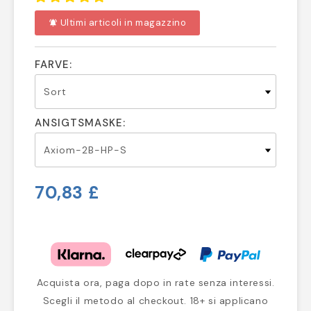
Ultimi articoli in magazzino
notifications_active
FARVE:
ANSIGTSMASKE:
70,83 £
Acquista ora, paga dopo in rate senza interessi.
Scegli il metodo al checkout. 18+ si applicano