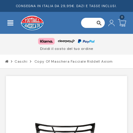
CONSEGNA IN ITALIA DA 29,95€. DAZI E TASSE INCLUSI.
0
view_headline
search
Dividi il costo del tuo ordine
chevron_right
Caschi
chevron_right
Copy Of Maschera Facciale Riddell Axiom