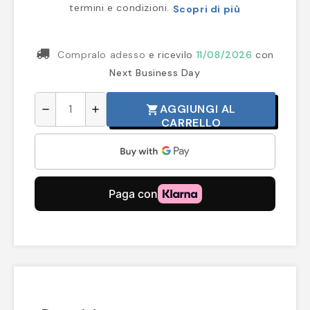
termini e condizioni.
Scopri di più
Compralo adesso
e ricevilo
11/08/2026
con
Next Business Day
AGGIUNGI AL
shopping_cart
remove
add
CARRELLO