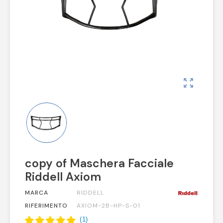
zoom_out_map
copy of Maschera Facciale
Riddell Axiom
MARCA
RIDDELL
RIFERIMENTO
AXIOM-2B-HP-S-01
(
1
)