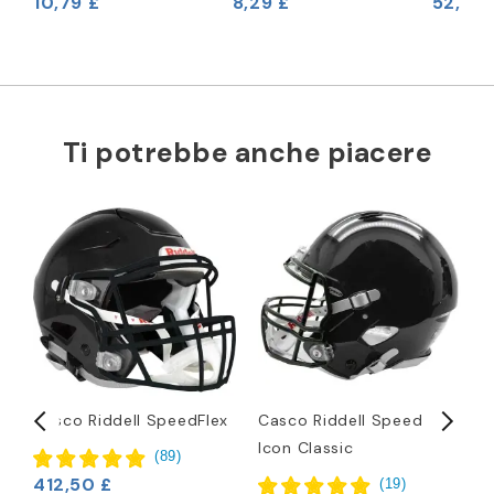
10,79 £
8,29 £
52,46 
Ti potrebbe anche piacere
Casco Riddell SpeedFlex
Casco Riddell Speed
C
Icon Classic
1
(
89
)
412,50 £
(
19
)