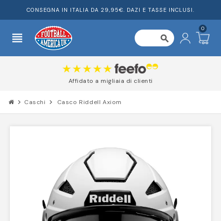
CONSEGNA IN ITALIA DA 29,95€. DAZI E TASSE INCLUSI.
0
view_headline
search
Affidato a migliaia di clienti
chevron_right
Caschi
chevron_right
Casco Riddell Axiom