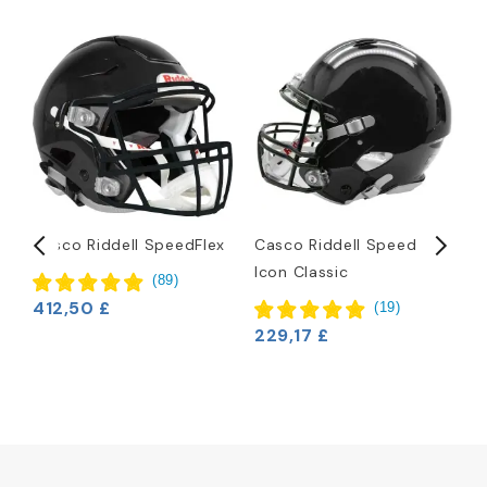
Casco Riddell SpeedFlex
Casco Riddell Speed
C
Icon Classic
T
(
89
)
7
412,50 £
(
19
)
229,17 £