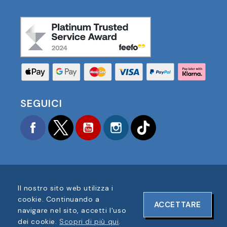
SEGUICI
Facebook
Twitter
YouTube
Instagram
TikTok
Il nostro sito web utilizza i
COPYRIGHT © 2025 FOOTBALL AMERICA UK TUTTI I
cookie. Continuando a
ACCETTARE
DIRITTI RISERVATI
navigare nel sito, accetti l'uso
NUMERO DI REGISTRAZIONE AZIENDA: 06354287
dei cookie.
Scopri di più qui
.
DESIGN DEL SITO WEB DI
ONELINE DESIGNS