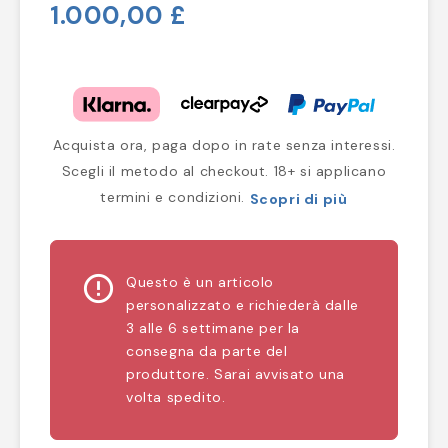
1.000,00 £
Acquista ora, paga dopo in rate senza interessi.
Scegli il metodo al checkout. 18+ si applicano
termini e condizioni.
Scopri di più
error_outline
Questo è un articolo
personalizzato e richiederà dalle
3 alle 6 settimane per la
consegna da parte del
produttore. Sarai avvisato una
volta spedito.