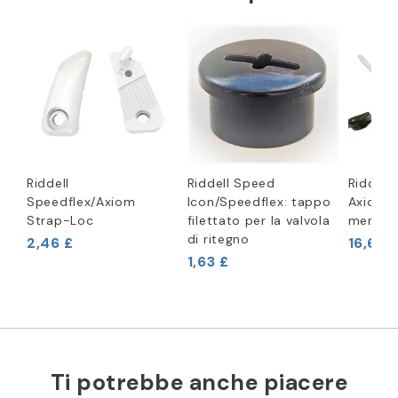
Riddell
Riddell Speed
Riddell
Speedflex/Axiom
Icon/Speedflex: tappo
Axiom 
Strap-Loc
filettato per la valvola
mentoni
di ritegno
2,46 £
16,67 
1,63 £
Ti potrebbe anche piacere