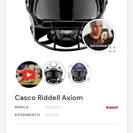
zoom_out_map
Casco Riddell Axiom
MARCA
RIDDELL
RIFERIMENTO
AXIOM