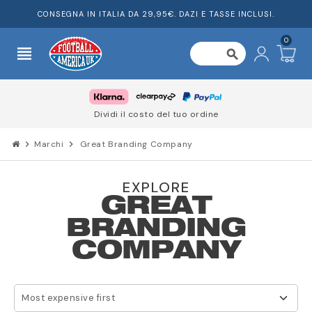
CONSEGNA IN ITALIA DA 29,95€. DAZI E TASSE INCLUSI.
0
view_headline
search
Dividi il costo del tuo ordine
chevron_right
Marchi
chevron_right
Great Branding Company
EXPLORE
GREAT
BRANDING
COMPANY
Most expensive first