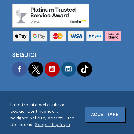
SEGUICI
Facebook
Twitter
YouTube
Instagram
TikTok
Il nostro sito web utilizza i
COPYRIGHT © 2025 FOOTBALL AMERICA UK TUTTI I
cookie. Continuando a
ACCETTARE
DIRITTI RISERVATI
navigare nel sito, accetti l'uso
NUMERO DI REGISTRAZIONE AZIENDA: 06354287
dei cookie.
Scopri di più qui
.
DESIGN DEL SITO WEB DI
ONELINE DESIGNS