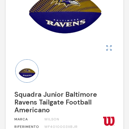
zoom_out_map
Squadra Junior Baltimore
Ravens Tailgate Football
Americano
MARCA
WILSON
RIFERIMENTO
WF4010003XBJR