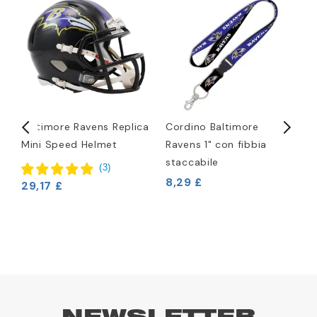
Baltimore Ravens Replica
Cordino Baltimore
C
Mini Speed Helmet
Ravens 1" con fibbia
R
staccabile
9
(
3
)
8,29 £
2
29,17 £