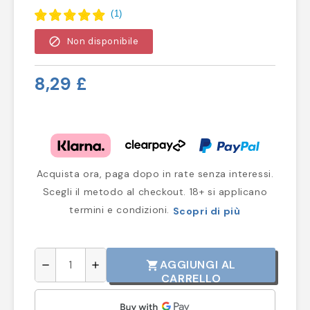
(
1
)
block
Non disponibile
8,29 £
Acquista ora, paga dopo in rate senza interessi.
Scegli il metodo al checkout. 18+ si applicano
termini e condizioni.
Scopri di più
AGGIUNGI AL
shopping_cart
remove
add
CARRELLO