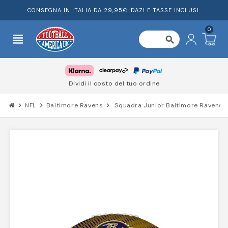
CONSEGNA IN ITALIA DA 29,95€. DAZI E TASSE INCLUSI.
0
view_headline
search
Dividi il costo del tuo ordine
chevron_right
NFL
chevron_right
Baltimore Ravens
chevron_right
Squadra Junior Baltimore Ravens T