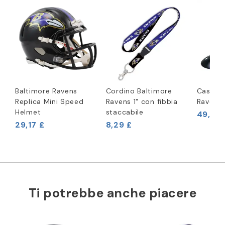
Baltimore Ravens
Cordino Baltimore
Casco S
Replica Mini Speed
Ravens 1" con fibbia
Ravens
Helmet
staccabile
49,96 
29,17 £
8,29 £
Ti potrebbe anche piacere