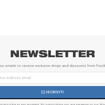
NEWSLETTER
our emails to receive exclusive drops and discounts from Foot
ISCRIVITI
subscribe at any moment. By subscribing you are agreeing to our Priv