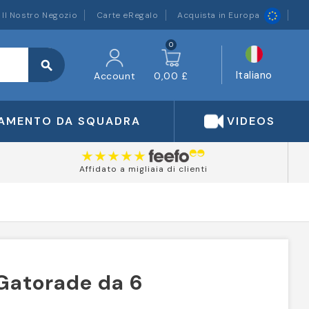
Il Nostro Negozio
Carte eRegalo
Acquista in Europa
0
search
Italiano
Account
0,00 £
IAMENTO DA SQUADRA
VIDEOS
Affidato a migliaia di clienti
 Gatorade da 6