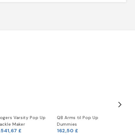
ogers Varsity Pop Up
QB Arms til Pop Up
2-MAN P
ackle Maker
Dummies
slæde
.541,67 £
162,50 £
2.000,