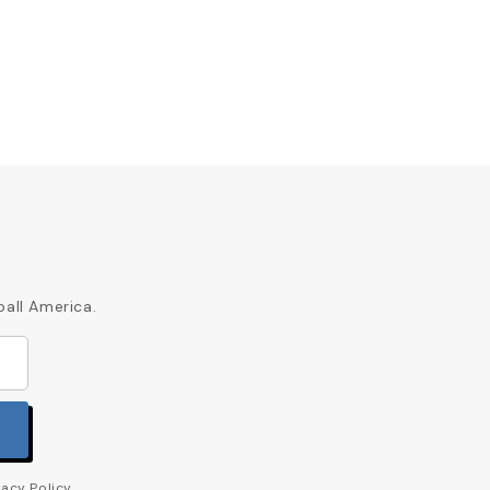
ball America.
acy Policy.