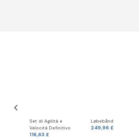
ine-
Set di Agilità e
Løbebånd
249,96 £
Velocità Definitivo
116,63 £