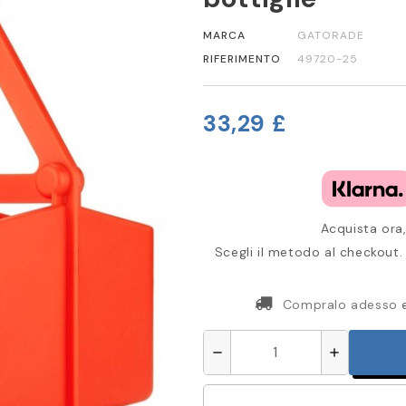
MARCA
GATORADE
RIFERIMENTO
49720-25
33,29 £
Acquista ora,
Scegli il metodo al checkout. 
Compralo adesso
remove
add