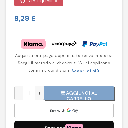
block
Non disponibile
8,29 £
Acquista ora, paga dopo in rate senza interessi.
Scegli il metodo al checkout. 18+ si applicano
termini e condizioni.
Scopri di più
AGGIUNGI AL
shopping_cart
remove
add
CARRELLO