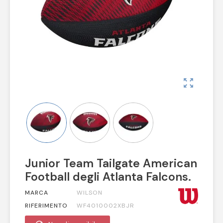
zoom_out_map
Junior Team Tailgate American
Football degli Atlanta Falcons.
MARCA
WILSON
RIFERIMENTO
WF4010002XBJR