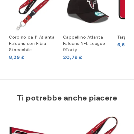
Cordino da 1" Atlanta
Cappellino Atlanta
Targa A
Falcons con Fibia
Falcons NFL League
6,63 £
Staccabile
9Forty
8,29 £
20,79 £
Ti potrebbe anche piacere