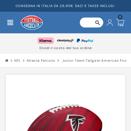
CONSEGNA IN ITALIA DA 29,95€. DAZI E TASSE INCLUSI.
0
view_headline
search
Dividi il costo del tuo ordine
chevron_right
NFL
chevron_right
Atlanta Falcons
chevron_right
Junior Team Tailgate American Footba