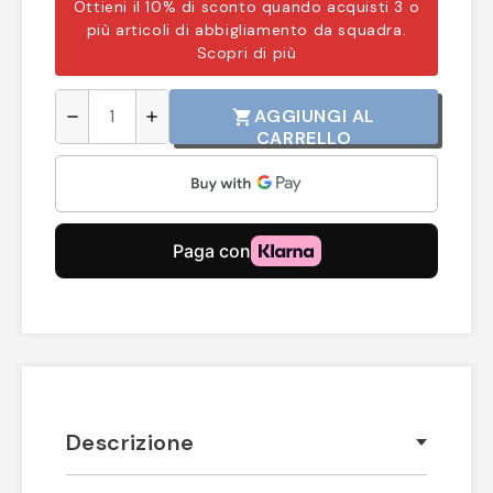
Ottieni il 10% di sconto quando acquisti 3 o
più articoli di abbigliamento da squadra.
Scopri di più
AGGIUNGI AL
shopping_cart
remove
add
CARRELLO
Descrizione