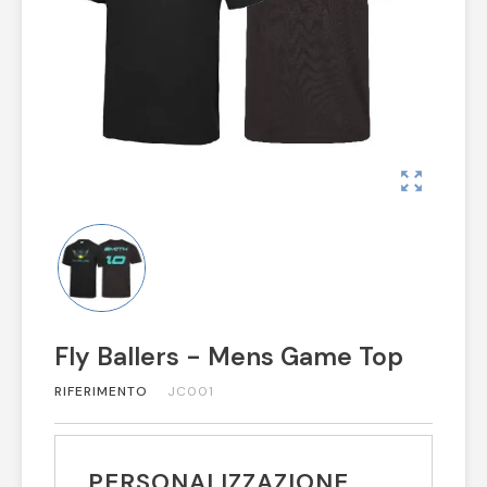
zoom_out_map
Fly Ballers - Mens Game Top
RIFERIMENTO
JC001
PERSONALIZZAZIONE