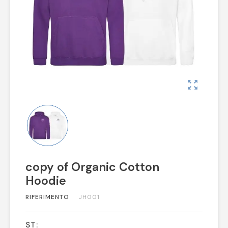
zoom_out_map
copy of Organic Cotton
Hoodie
RIFERIMENTO
JH001
ST: