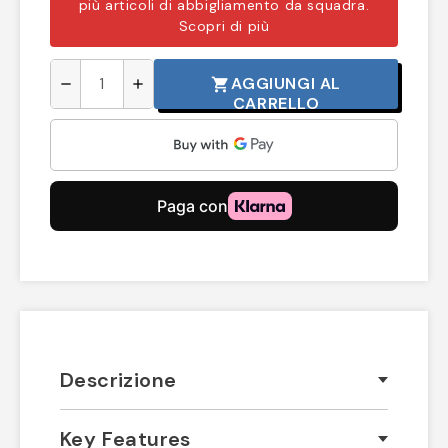
più articoli di abbigliamento da squadra.
Scopri di più
AGGIUNGI AL
shopping_cart
remove
add
CARRELLO
Descrizione
Key Features