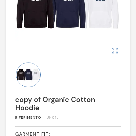
zoom_out_map
copy of Organic Cotton
Hoodie
RIFERIMENTO
JH01J
GARMENT FIT: