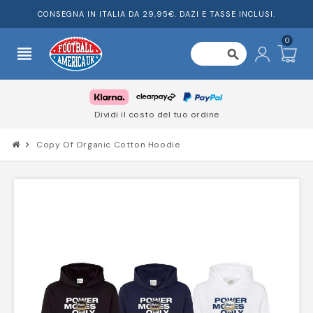
CONSEGNA IN ITALIA DA 29,95€. DAZI E TASSE INCLUSI.
0
view_headline
search
Dividi il costo del tuo ordine
chevron_right
Copy Of Organic Cotton Hoodie