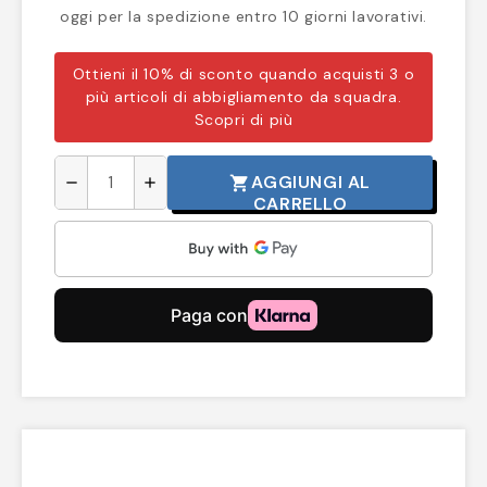
oggi per la spedizione entro 10 giorni lavorativi.
Ottieni il 10% di sconto quando acquisti 3 o
più articoli di abbigliamento da squadra.
Scopri di più
AGGIUNGI AL
shopping_cart
remove
add
CARRELLO