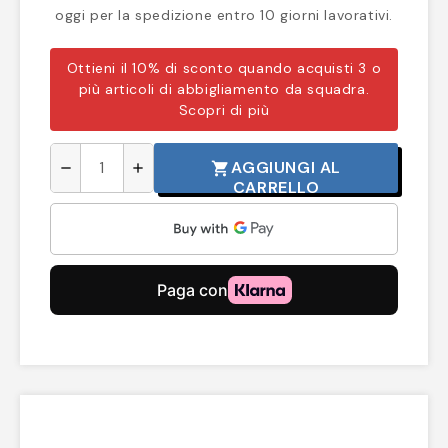
oggi per la spedizione entro 10 giorni lavorativi.
Ottieni il 10% di sconto quando acquisti 3 o
più articoli di abbigliamento da squadra.
Scopri di più
AGGIUNGI AL
shopping_cart
remove
add
CARRELLO