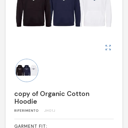
zoom_out_map
copy of Organic Cotton
Hoodie
RIFERIMENTO
JH01J
GARMENT FIT: