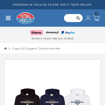
CONSEGNA IN ITALIA DA 29,95€. DAZI E TASSE INCLUSI.
0
view_headline
search
Dividi il costo del tuo ordine
chevron_right
Copy Of Organic Cotton Hoodie