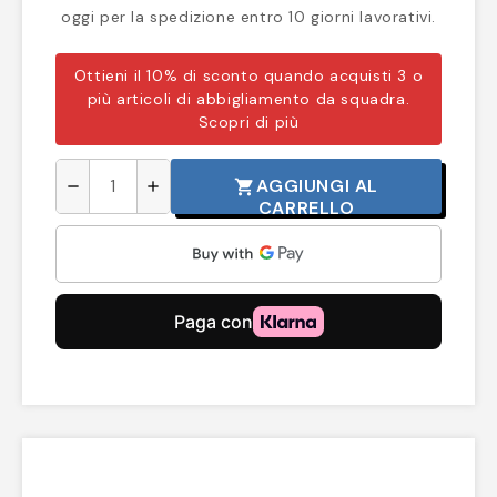
oggi per la spedizione entro 10 giorni lavorativi.
Ottieni il 10% di sconto quando acquisti 3 o
più articoli di abbigliamento da squadra.
Scopri di più
AGGIUNGI AL
shopping_cart
remove
add
CARRELLO