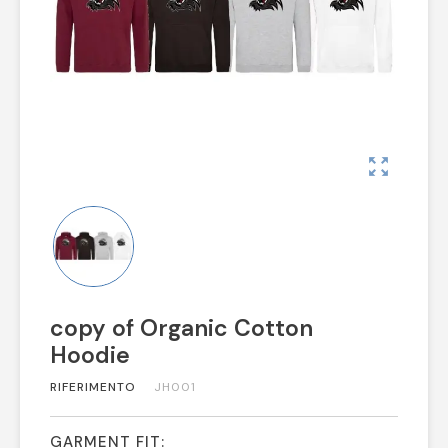
zoom_out_map
copy of Organic Cotton
Hoodie
RIFERIMENTO
JH001
GARMENT FIT: