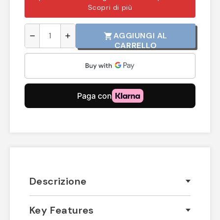
Scopri di più
AGGIUNGI AL
shopping_cart
remove
add
CARRELLO
Descrizione
Key Features