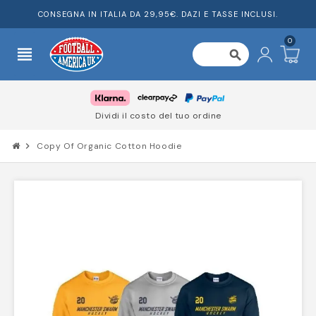
CONSEGNA IN ITALIA DA 29,95€. DAZI E TASSE INCLUSI.
0
view_headline
search
Dividi il costo del tuo ordine
chevron_right
Copy Of Organic Cotton Hoodie