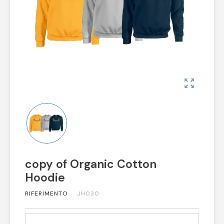
zoom_out_map
copy of Organic Cotton
Hoodie
RIFERIMENTO
JH030